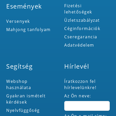
Események
Fizetési
lehetőségek
Üzletszabályzat
Versenyek
Céginformációk
Mahjong tanfolyam
Cseregarancia
Adatvédelem
Segítség
Hírlevél
Webshop
Íratkozzon fel
használata
hírlevelünkre!
Gyakran ismételt
Az Ön neve:
kérdések
Nyelvfüggőség