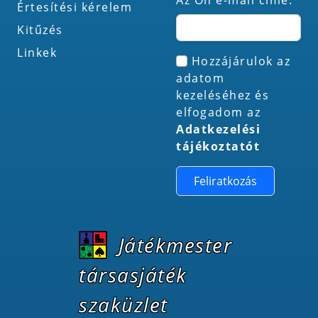
Az Ön e-mail címe:
Értesítési kérelem
Kitűzés
Linkek
Hozzájárulok az
adatom
kezeléséhez és
elfogadom az
Adatkezelési
tájékoztatót
Feliratkozás
Játékmester
társasjáték
szaküzlet