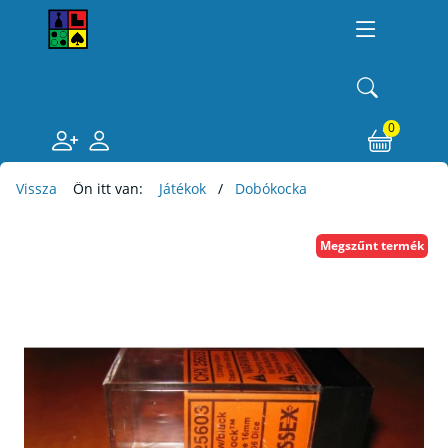
0
Vissza
Ön itt van:
Játékok
Dobókocka
Megszűnt termék