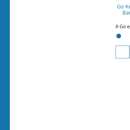
Go Ké
Ban