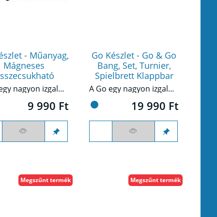
észlet - Műanyag,
Go Készlet - Go & Go
Mágneses
Bang, Set, Turnier,
sszecsukható
Spielbrett Klappbar
A Go egy nagyon izgalmas, két fős stratégiai játék.
A Go egy nagyon izgalmas, két fős stratégiai játék.
9 990 Ft
19 990 Ft
Megszűnt termék
Megszűnt termék