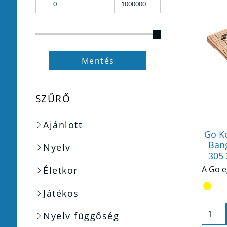
Mentés
SZŰRŐ
Ajánlott
Go Ké
Bang
Nyelv
305
Életkor
Játékos
Nyelv függőség