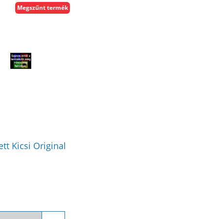
Megszűnt termék
tt Kicsi Original