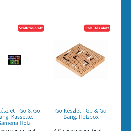
Szállítás alatt
Szállítás alatt
észlet - Go & Go
Go Készlet - Go & Go
ang, Kassette,
Bang, Holzbox
Samena Holz
A Go egy nagyon izgalmas, két fős stratégiai játék.
A Go egy nagyon izgalmas, két fős stratégiai játék.