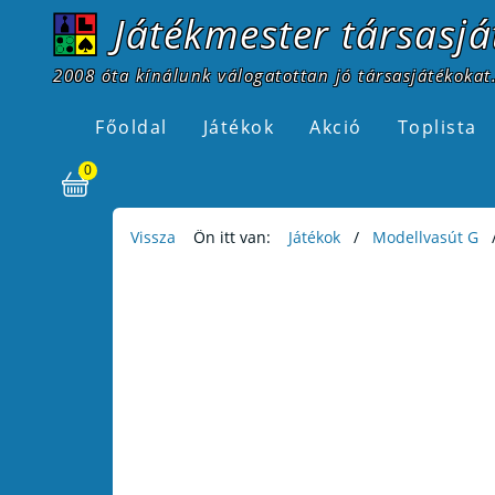
Játékmester társasjá
2008 óta kínálunk válogatottan jó társasjátékokat.
Főoldal
Játékok
Akció
Toplista
0
Vissza
Ön itt van:
Játékok
Modellvasút G