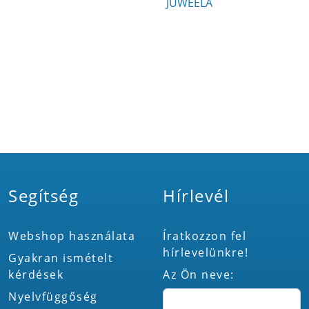
JUWEELA
Segítség
Hírlevél
Webshop használata
Íratkozzon fel
hírlevelünkre!
Gyakran ismételt
kérdések
Az Ön neve:
Nyelvfüggőség