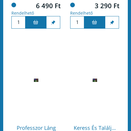
6 490 Ft
3 290 Ft
Rendelhető
Rendelhető
Professzor Láng
Keress És Találj…