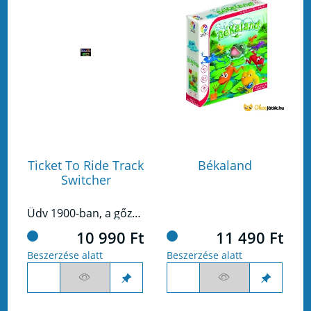
Ticket To Ride Track
Békaland
Switcher
Üdv 1900-ban, a gőzmozdonyok korszakában!
10 990 Ft
11 490 Ft
Beszerzése alatt
Beszerzése alatt