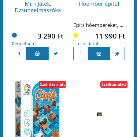
Mini Játék,
Hóember építő!
Dzsungelmászóka
Építs hóembereket, gurítsd a hógolyókat akadálytól akadályig!
3 290 Ft
11 990 Ft
Rendelhető
Utolsó darab
Szállítás alatt
Szállítás alatt