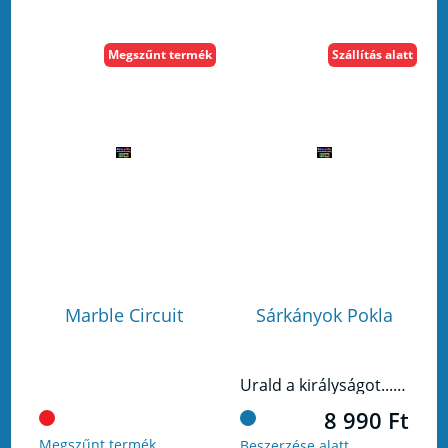
Megszűnt termék
Szállítás alatt
Marble Circuit
Sárkányok Pokla
Urald a királyságot... vagy borítsd lángba!
8 990 Ft
Megszűnt termék
Beszerzése alatt