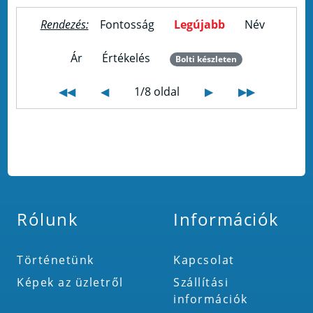
Rendezés:
Fontosság
Legújabb
Név
Ár
Értékelés
Bolti készleten
◀◀
◀
1/8 oldal
▶
▶▶
Rólunk
Információk
Történetünk
Kapcsolat
Képek az üzletről
Szállítási
információk