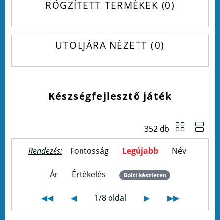
RÖGZÍTETT TERMÉKEK
0
UTOLJÁRA NÉZETT
0
Készségfejlesztő játék
352 db
Rendezés:
Fontosság
Legújabb
Név
Ár
Értékelés
Bolti készleten
◀◀
◀
1/8 oldal
▶
▶▶