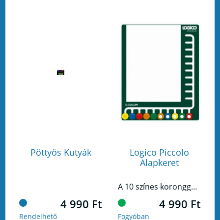
Pöttyös Kutyák
Logico Piccolo
Alapkeret
A 10 színes koronggal ellátott LOGICO PICCOLO keret a feladatkártyákkal együtt használható. A keret könnyen kezelhető, fejleszti a vizuális észlelést, a szem- és kézkoordinációt. A kerethez rögzített korongok tologatásával bejelölhető a helyes megoldás. A kartonlapokra így nem kell írni, újra és újra felhasználhatóak. A korong tologatása a kötött pályán szórakoztatja a gyerekeket, ami külön motivációt jelent a feladatok megoldására.
4 990 Ft
4 990 Ft
Rendelhető
Fogyóban