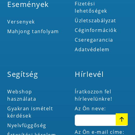
Események
Fizetési
lehetőségek
Üzletszabályzat
Versenyek
Céginformációk
Mahjong tanfolyam
Cseregarancia
Adatvédelem
Segítség
Hírlevél
Webshop
Íratkozzon fel
használata
hírlevelünkre!
Gyakran ismételt
Az Ön neve:
kérdések
Nyelvfüggőség
Az Ön e-mail címe:
Értesítési kérelem