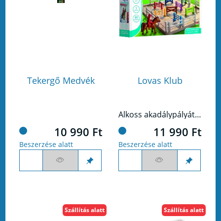
Tekergő Medvék
Lovas Klub
Alkoss akadálypályát, és ugrass be a célba!
10 990 Ft
11 990 Ft
Beszerzése alatt
Beszerzése alatt
Szállítás alatt
Szállítás alatt