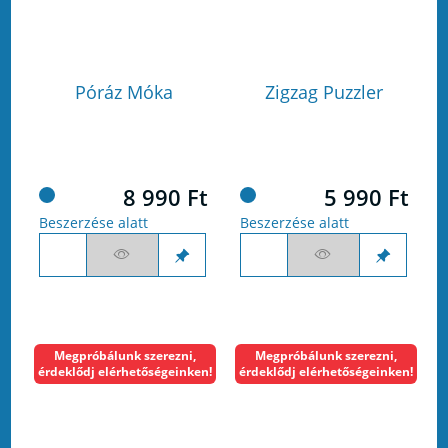
Póráz Móka
Zigzag Puzzler
8 990 Ft
5 990 Ft
Beszerzése alatt
Beszerzése alatt
Megpróbálunk szerezni,
Megpróbálunk szerezni,
érdeklődj elérhetőségeinken!
érdeklődj elérhetőségeinken!