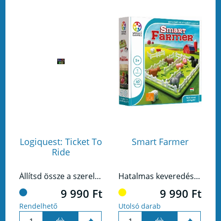
Logiquest: Ticket To
Smart Farmer
Ride
Állítsd össze a szerelvényt!A Ticket to Ride Pályaudvar egyszemélyes feladatmegoldó játék. A játékosnak 40, egyre nehezülő pályán kell a mozdonyt irányítania úgy, hogy összeálljon a teljes szerelvény.
Hatalmas keveredés van a farmon!
9 990 Ft
9 990 Ft
Rendelhető
Utolsó darab