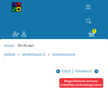
0
Vissza
Ön itt van:
Játékok
Modellvasút G
Dízelmozdony
Előző
Következő
Megpróbálunk szerezni,
érdeklődj elérhetőségeinken!