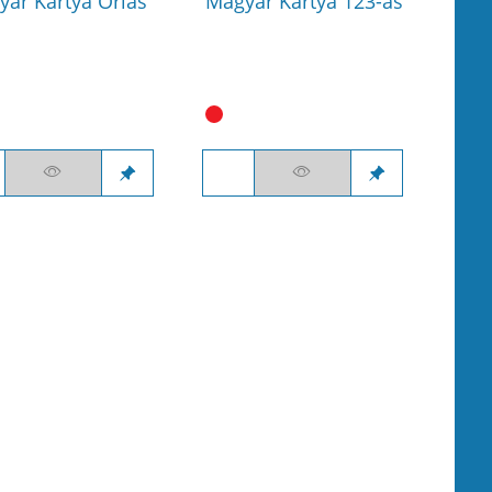
yar Kártya Óriás
Magyar Kártya 123-as