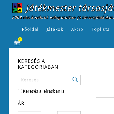
Játékmester társasjá
2008 óta kínálunk válogatottan jó társasjátékokat.
Főoldal
Játékok
Akció
Toplista
0
KERESÉS A
KATEGÓRIÁBAN
Keresés a leírásban is
ÁR