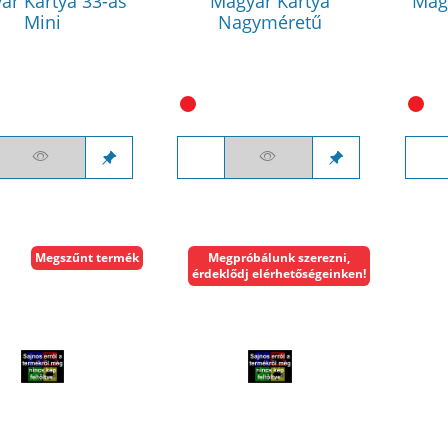
ar Kártya 33-as
Magyar Kártya
Mag
Mini
Nagyméretű
Megszűnt termék
Megpróbálunk szerezni,
érdeklődj elérhetőségeinken!