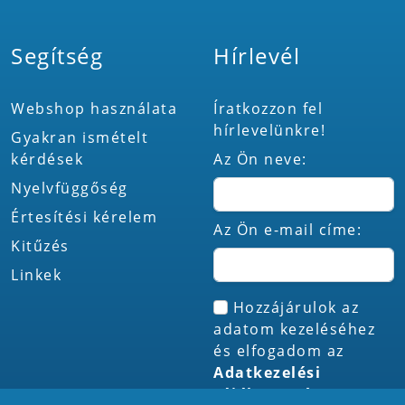
Segítség
Hírlevél
Webshop használata
Íratkozzon fel
hírlevelünkre!
Gyakran ismételt
kérdések
Az Ön neve:
Nyelvfüggőség
Értesítési kérelem
Az Ön e-mail címe:
Kitűzés
Linkek
Hozzájárulok az
adatom kezeléséhez
és elfogadom az
Adatkezelési
tájékoztatót