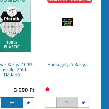
yar Kártya 100%
Hadsegélyző Kártya
lasztik - Zöld
Hátlapú
3 990 Ft