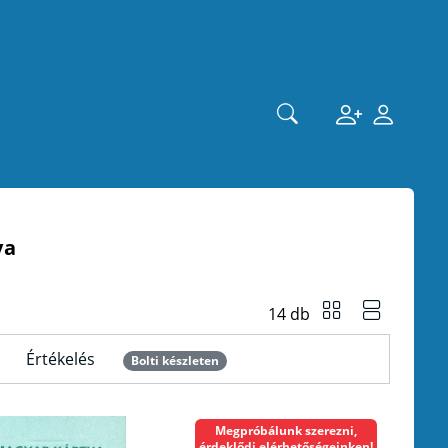
ya
14 db
Értékelés
Bolti készleten
Megpróbálunk szerezni,
érdeklődj elérhetőségeinken!