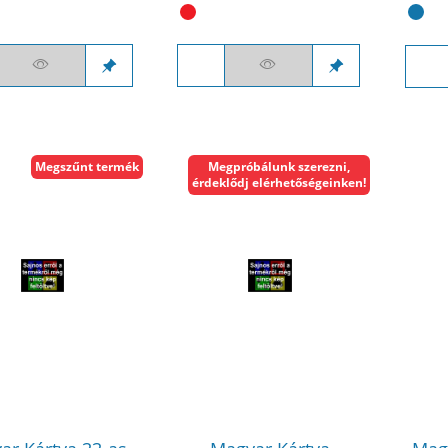
Megszűnt termék
Megpróbálunk szerezni,
érdeklődj elérhetőségeinken!