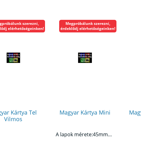
gpróbálunk szerezni,
Megpróbálunk szerezni,
lődj elérhetőségeinken!
érdeklődj elérhetőségeinken!
yar Kártya Tel
Magyar Kártya Mini
Magy
Vilmos
A lapok mérete:45mmx67mm