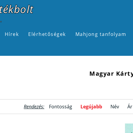
tékbolt
.
Hírek
Elérhetőségek
Mahjong tanfolyam
Magyar Kárt
Rendezés:
Fontosság
Legújabb
Név
Ár