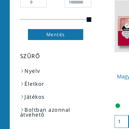
Mentés
SZŰRŐ
Nyelv
Magy
Életkor
Játékos
Boltban azonnal
átvehető