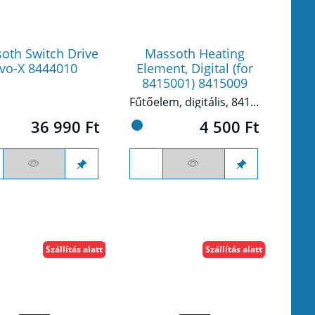
oth Switch Drive
Massoth Heating
vo-X 8444010
Element, Digital (for
8415001) 8415009
Fűtőelem, digitális, 8415001-hez
36 990 Ft
4 500 Ft
Szállítás alatt
Szállítás alatt