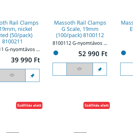
oth Rail Clamps
Massoth Rail Clamps
Mass
 19mm, nickel
G Scale, 19mm
E
ated (50/pack)
(100/pack) 8100112
8100211
8100112 G-nyomtávos síncsatlakozó (100db/csomag)
8100211 G-nyomtávos síncsatlakozó (50db/csomag)
52 990 Ft
39 990 Ft
Szállítás alatt
Szállítás alatt