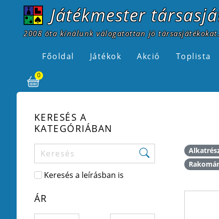
Játékmester társasjá
2008 óta kínálunk válogatottan jó társasjátékokat.
Főoldal
Játékok
Akció
Toplista
0
KERESÉS A
KATEGÓRIÁBAN
Alkatrés
Rakomá
Keresés a leírásban is
ÁR