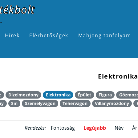
tékbolt
.
Hírek
Elérhetőségek
Mahjong tanfolyam
Elektronik
z
Dízelmozdony
Elektronika
Épület
Figura
Gőzmoz
ny
Sín
Személyvagon
Tehervagon
Villanymozdony
Rendezés:
Fontosság
Legújabb
Név
Ár