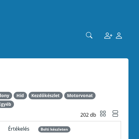
a
dony
Híd
Kezdőkészlet
Motorvonat
Egyéb
202 db
Értékelés
Bolti készleten