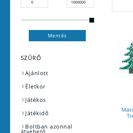
Mentés
SZŰRŐ
Ajánlott
Életkor
Játékos
Mass
Játékidő
Tr
Boltban azonnal
átvehető