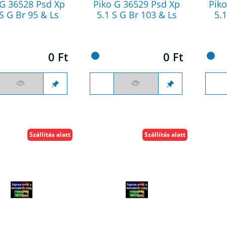
 G 36528 Psd Xp
Piko G 36529 Psd Xp
Piko
 S G Br 95 & Ls
5.1 S G Br 103 & Ls
5.1
0 Ft
0 Ft
Szállítás alatt
Szállítás alatt