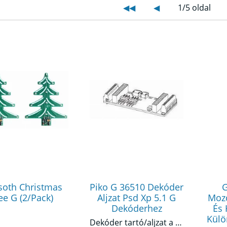
◀◀
◀
1/5 oldal
oth Christmas
Piko G 36510 Dekóder
G
ee G (2/Pack)
Aljzat Psd Xp 5.1 G
Moz
Dekóderhez
És
Külö
Dekóder tartó/aljzat a PSD XP 5.1 G dekóderhez