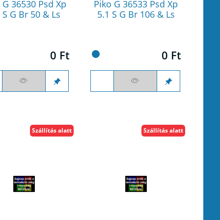
 G 36530 Psd Xp
Piko G 36533 Psd Xp
 S G Br 50 & Ls
5.1 S G Br 106 & Ls
0 Ft
0 Ft
Szállítás alatt
Szállítás alatt