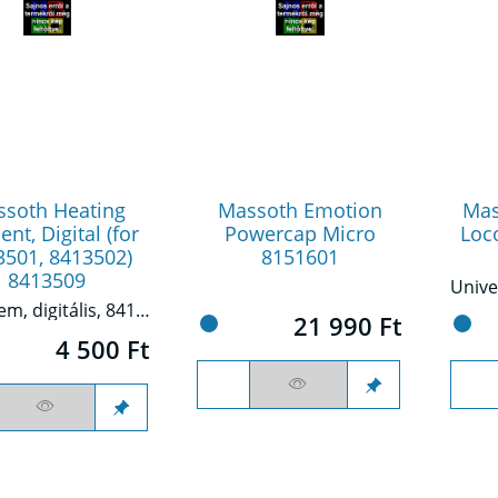
soth Heating
Massoth Emotion
Mas
nt, Digital (for
Powercap Micro
Loc
3501, 8413502)
8151601
8413509
Fűtőelem, digitális, 8413501-hez
21 990 Ft
4 500 Ft