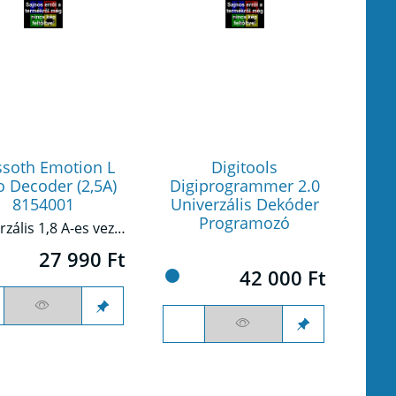
soth Emotion L
Digitools
o Decoder (2,5A)
Digiprogrammer 2.0
8154001
Univerzális Dekóder
Programozó
Univerzális 1,8 A-es vezetési dekóder 8 funkciós kimenettel lámpák és egyéb fogyasztók kapcsolásához, valamint integrált szervovezérléssel.
27 990 Ft
42 000 Ft