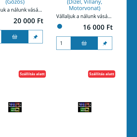
(Gőzös)
(Dízel, Villany,
Motorvonat)
Vállaljuk a nálunk vásárolt Piko G mozdonyok digitalizálását a szintén nálunk kapható dekóderekkel és egyéb szükséges és igényelt digitális kiegészítőkkel!
Vállaljuk a nálunk vásárolt Piko G mozdonyok digitalizálását a szintén nálunk kapható dekóderekkel és egyéb szükséges és igényelt digitális kiegészítőkkel!
20 000 Ft
16 000 Ft
Szállítás alatt
Szállítás alatt