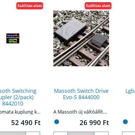
Szállítás alatt
Szállítás alatt
soth Switching
Massoth Switch Drive
Lgb
pler (2/pack)
Evo-S 8444000
8442010
Az automata kuplung kompatibilis a klasszikus G nyomtávú kampós kuplunggal, és teljesen átdolgozott vezérlőelektronikával rendelkezik, végálláskapcsolóval, dugaszolható csatlakozókábellel, új típusú leválasztó lemezzel, valamint futólemezekkel és új kuplunghoroggal.
A Massoth új váltóállítóműve most először ötvözi a robusztus hajtástechnológiát számos finomítással egy olyan házkonstrukcióban, amilyen még soha nem létezett. Beépített dekóderrel!Méret: GJellemzői:- Analóg és digitális működés beépített dekóderrel- Különösen kicsi és kompakt kialakítás- Szabadonfutó funkció a váltó hasításához (kikapcsolható)- A rögzített csúcssín egyetlen CV-vel aktiválható- Rugós (visszacsapó) váltó funkció- Valódi kültéri alkalmazhatóság az innovatív házkialakításnak köszönhetően- Nincs szükség az állítási úthossz beállítására az önbeállásnak köszönhetően- Közvetlen működés, programozás nélkül- Ideális a digitális kezdőknekGyűjtők számára készült termékek, 14 évnél idősebb gyűjtőknek készült!
52 490 Ft
26 990 Ft