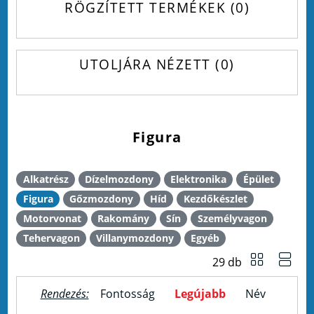
RÖGZÍTETT TERMÉKEK
0
UTOLJÁRA NÉZETT
0
Figura
Alkatrész
Dízelmozdony
Elektronika
Épület
Figura
Gőzmozdony
Híd
Kezdőkészlet
Motorvonat
Rakomány
Sín
Személyvagon
Tehervagon
Villanymozdony
Egyéb
29 db
Rendezés:
Fontosság
Legújabb
Név