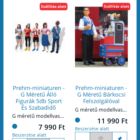
Szállítás alatt
Szállítás alatt
Prehm-miniaturen -
Prehm-miniaturen -
G Méretű Álló
G Méretű Bárkocsi
Figurák 5db Sport
Felszolgálóval
És Szabadidő
G méretű modellvasúthoz készült figura készlet.
G méretű modellvasúthoz készült figura készlet.
11 990 Ft
7 990 Ft
Beszerzése alatt
Beszerzése alatt