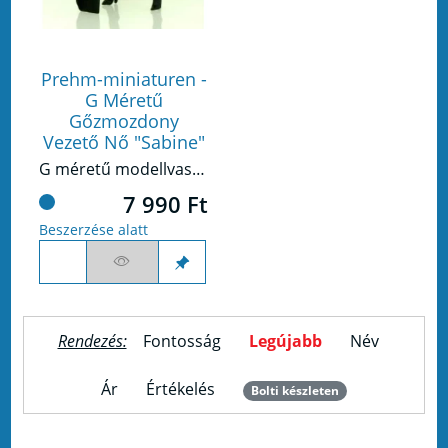
Prehm-miniaturen -
G Méretű
Gőzmozdony
Vezető Nő "Sabine"
G méretű modellvasúthoz készült figura.
7 990 Ft
Beszerzése alatt
Rendezés:
Fontosság
Legújabb
Név
Ár
Értékelés
Bolti készleten