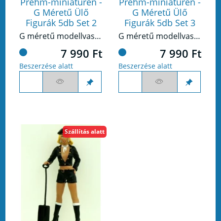
Prehm-miniaturen -
Prehm-miniaturen -
G Méretű Ülő
G Méretű Ülő
Figurák 5db Set 2
Figurák 5db Set 3
G méretű modellvasúthoz készült figura készlet.
G méretű modellvasúthoz készült figura készlet.
7 990 Ft
7 990 Ft
Beszerzése alatt
Beszerzése alatt
Szállítás alatt