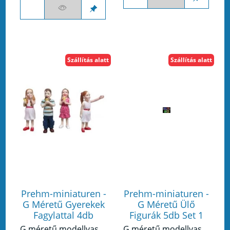
Szállítás alatt
Szállítás alatt
Prehm-miniaturen -
Prehm-miniaturen -
G Méretű Gyerekek
G Méretű Ülő
Fagylattal 4db
Figurák 5db Set 1
G méretű modellvasúthoz készült figura készlet.
G méretű modellvasúthoz készült figura készlet.