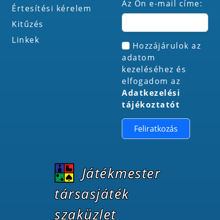
Az Ön e-mail címe:
Értesítési kérelem
Kitűzés
Linkek
Hozzájárulok az
adatom
kezeléséhez és
elfogadom az
Adatkezelési
tájékoztatót
Feliratkozás
Játékmester
társasjáték
szaküzlet