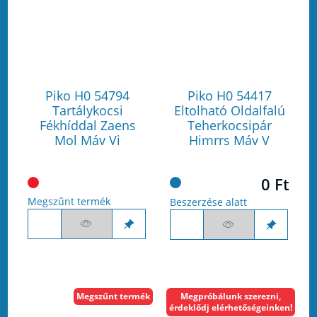
Piko H0 54794
Piko H0 54417
Tartálykocsi
Eltolható Oldalfalú
Fékhíddal Zaens
Teherkocsipár
Mol Máv Vi
Himrrs Máv V
0 Ft
Megszűnt termék
Beszerzése alatt
Megszűnt termék
Megpróbálunk szerezni,
érdeklődj elérhetőségeinken!