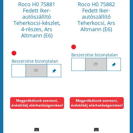
Roco H0 75881
Roco H0 75882
Fedett Iker-
Fedett Iker-
autószállító
autószállító
Teherkocsi-készlet,
Teherkocsi, Ars
4-részes, Ars
Altmann (E6)
Altmann (E6)
Beszerzése bizonytalan
Beszerzése bizonytalan
Megpróbálunk szerezni,
Megpróbálunk szerezni,
érdeklődj elérhetőségeinken!
érdeklődj elérhetőségeinken!