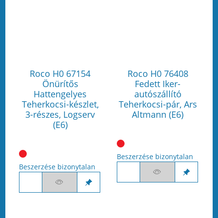
Roco H0 67154
Roco H0 76408
Önürítős
Fedett Iker-
Hattengelyes
autószállító
Teherkocsi-készlet,
Teherkocsi-pár, Ars
3-részes, Logserv
Altmann (E6)
(E6)
Beszerzése bizonytalan
Beszerzése bizonytalan