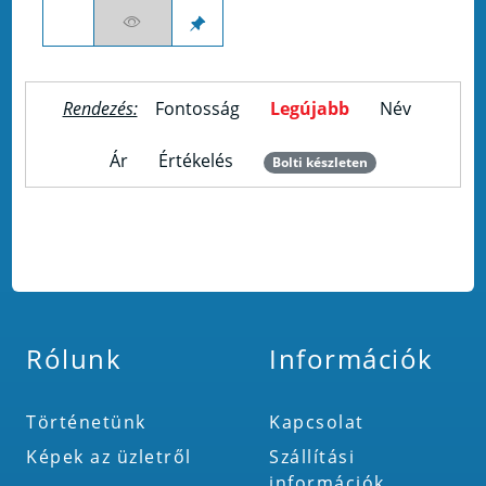
Rendezés:
Fontosság
Legújabb
Név
Ár
Értékelés
Bolti készleten
Rólunk
Információk
Történetünk
Kapcsolat
Képek az üzletről
Szállítási
információk