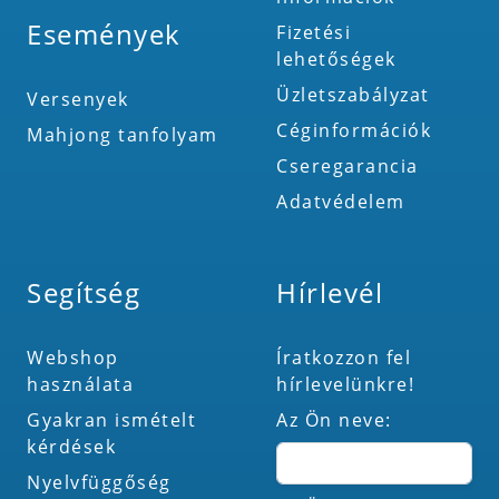
Események
Fizetési
lehetőségek
Üzletszabályzat
Versenyek
Céginformációk
Mahjong tanfolyam
Cseregarancia
Adatvédelem
Segítség
Hírlevél
Webshop
Íratkozzon fel
használata
hírlevelünkre!
Gyakran ismételt
Az Ön neve:
kérdések
Nyelvfüggőség