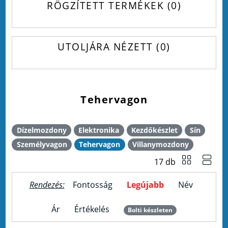
RÖGZÍTETT TERMÉKEK
0
UTOLJÁRA NÉZETT
0
Tehervagon
Dízelmozdony
Elektronika
Kezdőkészlet
Sín
Személyvagon
Tehervagon
Villanymozdony
17 db
Rendezés:
Fontosság
Legújabb
Név
Ár
Értékelés
Bolti készleten