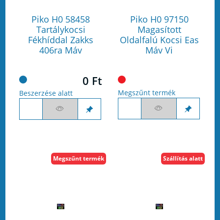
Piko H0 58458
Piko H0 97150
Tartálykocsi
Magasított
Fékhíddal Zakks
Oldalfalú Kocsi Eas
406ra Máv
Máv Vi
0 Ft
Megszűnt termék
Beszerzése alatt
Megszűnt termék
Szállítás alatt