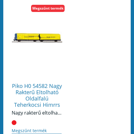
Megszűnt termék
Piko H0 54582 Nagy
Rakterű Eltolható
Oldalfalú
Teherkocsi Himrrs
Nagy rakterű eltolható oldalfalú teherkocsi Himrrs44, Transwaggon V
Megszűnt termék