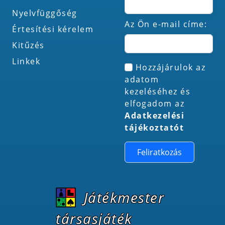
Nyelvfüggőség
Az Ön e-mail címe:
Értesítési kérelem
Kitűzés
Linkek
Hozzájárulok az
adatom
kezeléséhez és
elfogadom az
Adatkezelési
tájékoztatót
Feliratkozás
Játékmester
társasjáték