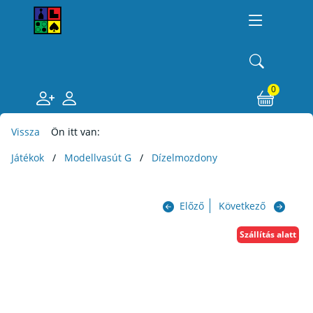
0
Vissza
Ön itt van:
Játékok
Modellvasút G
Dízelmozdony
Előző
Következő
Szállítás alatt