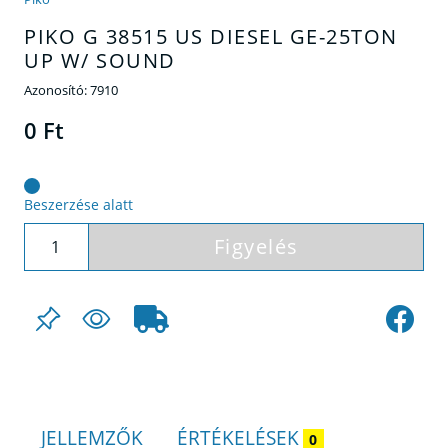
PIKO G 38515 US DIESEL GE-25TON
UP W/ SOUND
Azonosító:
7910
0 Ft
Beszerzése alatt
Figyelés
JELLEMZŐK
ÉRTÉKELÉSEK
0