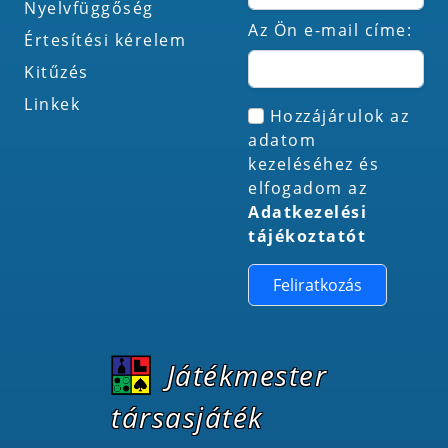
Nyelvfüggőség
Az Ön e-mail címe:
Értesítési kérelem
Kitűzés
Linkek
Hozzájárulok az
adatom
kezeléséhez és
elfogadom az
Adatkezelési
tájékoztatót
Feliratkozás
Játékmester
társasjáték