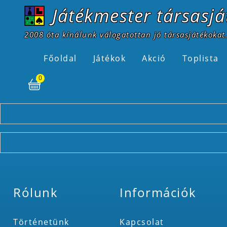
Játékmester társasjá
2008 óta kínálunk válogatottan jó társasjátékokat.
Főoldal
Játékok
Akció
Toplista
0
Rólunk
Információk
Történetünk
Kapcsolat