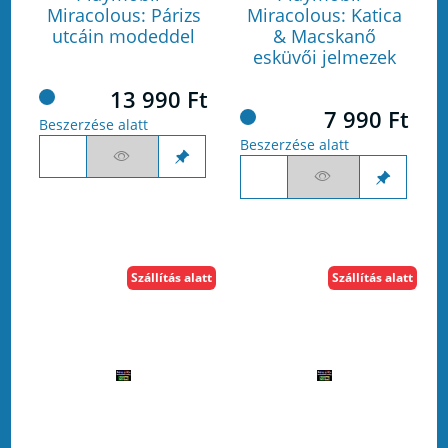
Miracolous: Párizs
Miracolous: Katica
utcáin modeddel
& Macskanő
esküvői jelmezek
13 990 Ft
7 990 Ft
Beszerzése alatt
Beszerzése alatt
Szállítás alatt
Szállítás alatt