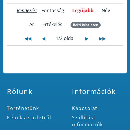
Rendezés:
Fontosság
Legújabb
Név
Ár
Értékelés
Bolti készleten
◀◀
◀
1/2 oldal
▶
▶▶
Rólunk
Információk
Történetünk
Kapcsolat
Képek az üzletről
Szállítási
információk