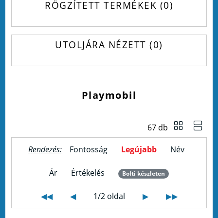
RÖGZÍTETT TERMÉKEK
0
UTOLJÁRA NÉZETT
0
Playmobil
67 db
Rendezés:
Fontosság
Legújabb
Név
Ár
Értékelés
Bolti készleten
◀◀
◀
1/2 oldal
▶
▶▶