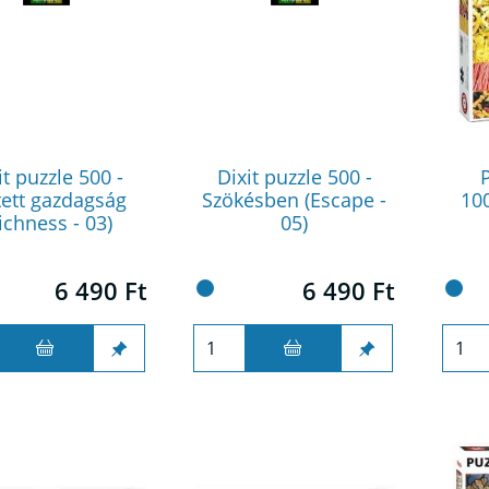
it puzzle 500 -
Dixit puzzle 500 -
P
tett gazdagság
Szökésben (Escape -
10
ichness - 03)
05)
6 490 Ft
6 490 Ft