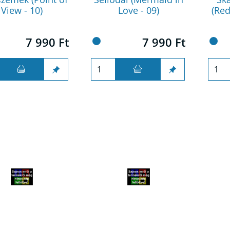
View - 10)
Love - 09)
(Red
7 990 Ft
7 990 Ft