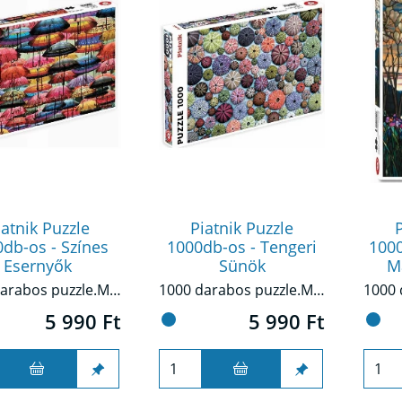
iatnik Puzzle
Piatnik Puzzle
P
db-os - Színes
1000db-os - Tengeri
1000
Esernyők
Sünök
Ma
1000 darabos puzzle.Minőségi nyomtatás, tökéletes illeszkedés, erős és tartós alapanyagok jellemzik ezt a puzzlet.
1000 darabos puzzle.Minőségi nyomtatás, tökéletes illeszkedés, erős és tartós alapanyagok jellemzik ezt a puzzlet.
5 990 Ft
5 990 Ft