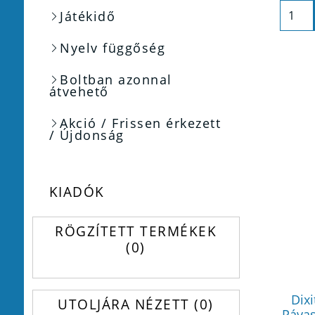
Játékidő
Nyelv függőség
Boltban azonnal
átvehető
Akció / Frissen érkezett
/ Újdonság
KIADÓK
RÖGZÍTETT TERMÉKEK
0
Dixi
UTOLJÁRA NÉZETT
0
Pávas