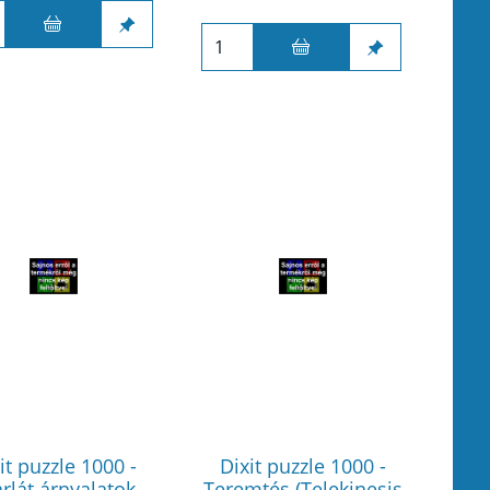
it puzzle 1000 -
Dixit puzzle 1000 -
rlát árnyalatok
Teremtés (Telekinesis