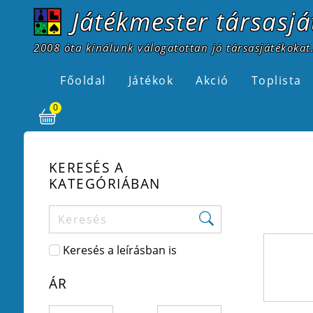
Játékmester társasjá
2008 óta kínálunk válogatottan jó társasjátékokat.
Főoldal
Játékok
Akció
Toplista
0
KERESÉS A
KATEGÓRIÁBAN
Keresés a leírásban is
ÁR