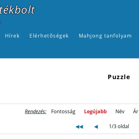
tékbolt
.
Hírek
Elérhetőségek
Mahjong tanfolyam
Puzzle
Rendezés:
Fontosság
Legújabb
Név
Ár
◀◀
◀
1/3 oldal