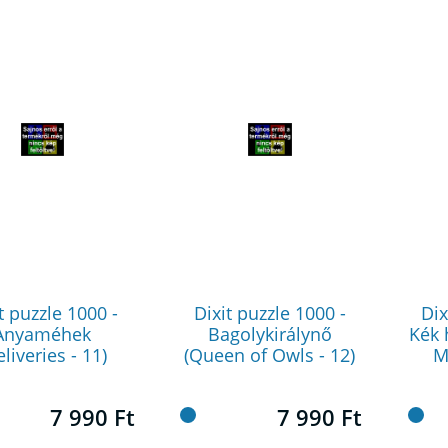
t puzzle 1000 -
Dixit puzzle 1000 -
Dix
Anyaméhek
Bagolykirálynő
Kék 
eliveries - 11)
(Queen of Owls - 12)
M
7 990 Ft
7 990 Ft