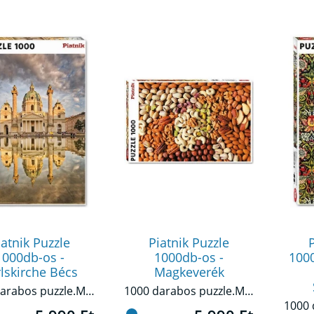
iatnik Puzzle
Piatnik Puzzle
P
1000db-os -
1000db-os -
1000
lskirche Bécs
Magkeverék
1000 darabos puzzle.Minőségi nyomtatás, tökéletes illeszkedés, erős és tartós alapanyagok jellemzik ezt a puzzlet.
1000 darabos puzzle.Minőségi nyomtatás, tökéletes illeszkedés, erős és tartós alapanyagok jellemzik ezt a puzzlet.