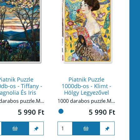
iatnik Puzzle
Piatnik Puzzle
db-os - Tiffany -
1000db-os - Klimt -
gnolia És Iris
Hölgy Legyezővel
1000 darabos puzzle.Minőségi nyomtatás, tökéletes illeszkedés, erős és tartós alapanyagok jellemzik ezt a puzzlet.
1000 darabos puzzle.Minőségi nyomtatás, tökéletes illeszkedés, erős és tartós alapanyagok jellemzik ezt a puzzlet.
5 990 Ft
5 990 Ft