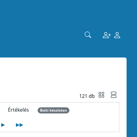
121 db
Értékelés
Bolti készleten
▶
▶▶