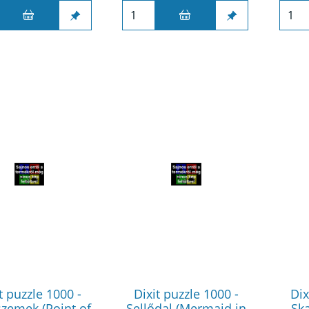
t puzzle 1000 -
Dixit puzzle 1000 -
Dix
zemek (Point of
Sellődal (Mermaid in
Ska