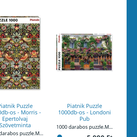
iatnik Puzzle
Piatnik Puzzle
db-os - Morris -
1000db-os - Londoni
Epertolvaj
Pub
Szövetminta
1000 darabos puzzle.Minőségi nyomtatás, tökéletes illeszkedés, erős és tartós alapanyagok jellemzik ezt a puzzlet.
1000 darabos puzzle.Minőségi nyomtatás, tökéletes illeszkedés, erős és tartós alapanyagok jellemzik ezt a puzzlet.