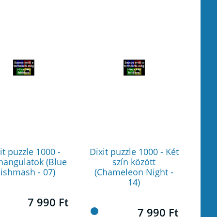
it puzzle 1000 -
Dixit puzzle 1000 - Két
hangulatok (Blue
szín között
ishmash - 07)
(Chameleon Night -
14)
7 990 Ft
7 990 Ft