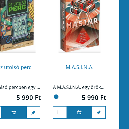
z utolsó perc
M.A.S.I.N.A.
Az utolsó percben egy elit bombaszakértő csapatként kell trükkös robbanószereket hatástalanítanotok, ami egy ilyen harcedzett bandának nem is lenne akadály, de mindenre csupán egy percetek van, miközben össze kell fognotok, és a szűkös időn belül minden felmerülő problémát el kell hárítanotok.
A M.A.S.I.N.A. egy örökké változó rejtvényekkel teli gép, amit csak Te tudsz megfejteni.
5 990 Ft
5 990 Ft