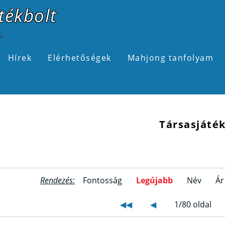
tékbolt
.
Hírek
Elérhetőségek
Mahjong tanfolyam
Társasjáté
Rendezés:
Fontosság
Legújabb
Név
Ár
◀◀
◀
1/80 oldal