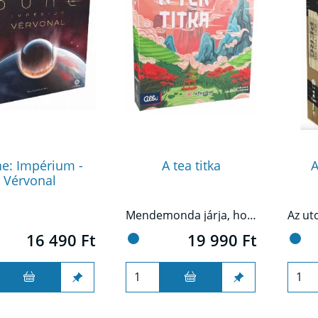
e: Impérium -
A tea titka
A
Vérvonal
Mendemonda járja, hogy egy varázslatos növény nő a kínai földeken, ami meggyógyítja a lelket és a testet is. Úgy nevezték el, hogy tea.
16 490 Ft
19 990 Ft