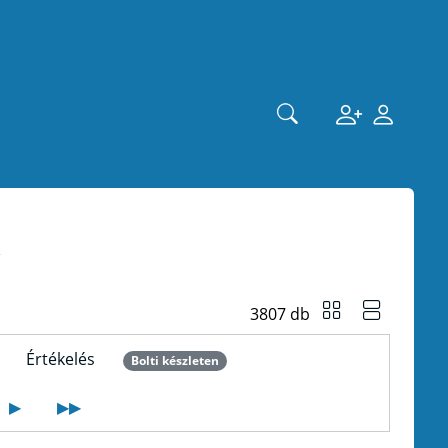
k
3807 db
Értékelés
Bolti készleten
▶
▶▶