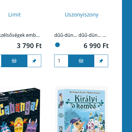
Limit
Uszonyiszony
Ha a szélsőségek embere vagy, ez nem a Te játékod. A legkisebb és a legnagyobb itt nem járható út, középen kell maradnod, hogy a versenyben is esélyed legyen.
dűű-dün… dűű-dün… dűű-dün-dűű-dün!
3 790 Ft
6 990 Ft