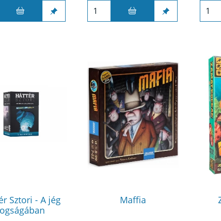
ér Sztori - A jég
Maffia
fogságában