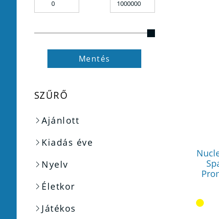
Mentés
SZŰRŐ
Ajánlott
Kiadás éve
Nucl
Sp
Nyelv
Prom
Életkor
Játékos