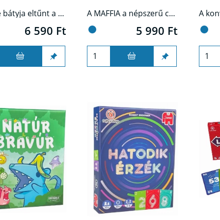
Sophie bátyja eltűnt a Mont Blanc környékén – hogyan fejezitek be a történetét?
A MAFFIA a népszerű csapatjáték lebilincselő társas változata. Gyerekek és felnőttek egyaránt élvezik, táborozáskor vagy az iskolában, bulin, családi eseményeken, csapatépítő tréningeken. Eredeti szabályaival nagyobb csoportok számára teszi lehetővé a közös játékot.
6 590 Ft
5 990 Ft