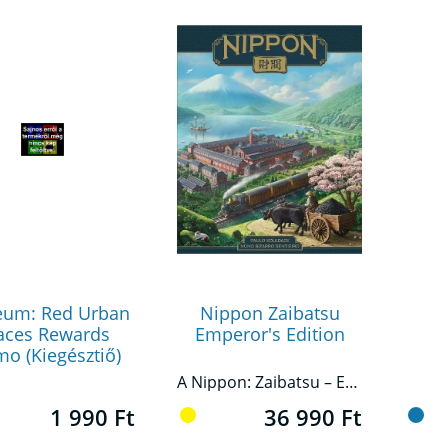
eum: Red Urban
Nippon Zaibatsu
aces Rewards
Emperor's Edition
o (Kiegésztiő)
A Nippon: Zaibatsu – Emperor’s Edition a méltán elismert területirányító eurogame játék definitív változata.
1 990 Ft
36 990 Ft