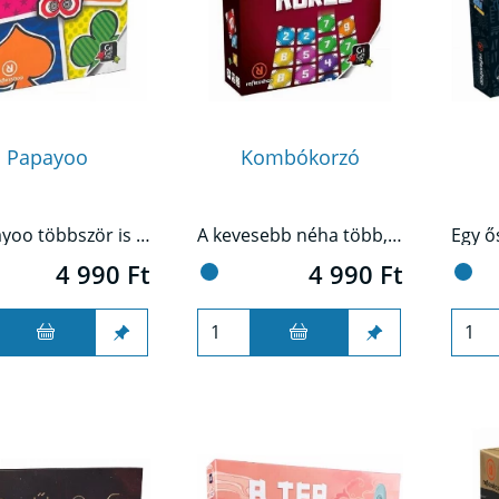
Papayoo
Kombókorzó
A Papayoo többször is csavar a klasszikus kártyajátékokon. Itt van a kör, a káró és társai, de bejön egy 5. szín, amit minden áron el akarunk kerülni.
A kevesebb néha több, a Kombókorzóban pedig ez hatványozottan igaz!
4 990 Ft
4 990 Ft