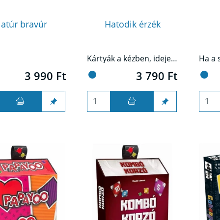
atúr bravúr
Hatodik érzék
Kártyák a kézben, ideje elővenned a hatodik érzékedet! Jósold meg, hány kört tudsz elvinni a kártyáid alapján.
3 990 Ft
3 790 Ft