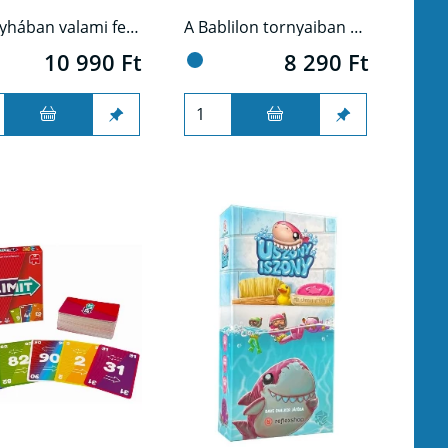
A konyhában valami fenséges készül, és te, mint mesterszakács, felelsz azért, hogy a legjobb alapanyagokat válogasd ki, majd lenyűgöző fogásokká varázsold őket. Készíts izgalmas ételeket a világ minden tájáról, és nyűgözd le vendégeidet a tökéletes ízharmóniával!
A Bablilon tornyaiban a világhírű ősi csodát a Függőkerteket kell újraépítened lapkák segítségével.
10 990 Ft
8 290 Ft