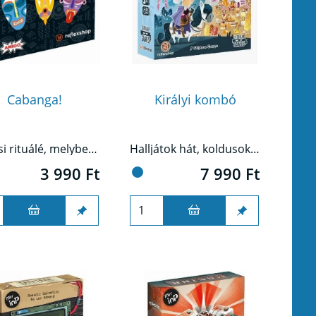
Cabanga!
Királyi kombó
Egy ősi rituálé, melyben kiválasztják a legeszesebb törzsfőnököt, ez a Cabanga!
Halljátok hát, koldusok és bárók, sólymok és hollók! Királyi kérésre kihirdettetik: itt az idő a Kombójátszmára!
3 990 Ft
7 990 Ft