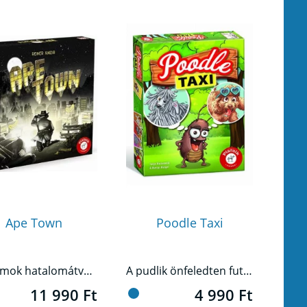
Ape Town
Poodle Taxi
A majmok hatalomátvétele óta kemény idők járnak a távoli tengerparti városban.
A pudlik önfeledten futkároznak a parkban. Ez nagyszerű lehetőség a szemtelen bolháknak, hogy a kutyusok bundájára pattanjanak és közlekedési eszközként használják őket.
11 990 Ft
4 990 Ft