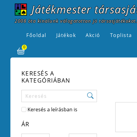
Játékmester társasjá
2008 óta kínálunk válogatottan jó társasjátékokat.
Főoldal
Játékok
Akció
Toplista
0
KERESÉS A
KATEGÓRIÁBAN
Keresés a leírásban is
ÁR