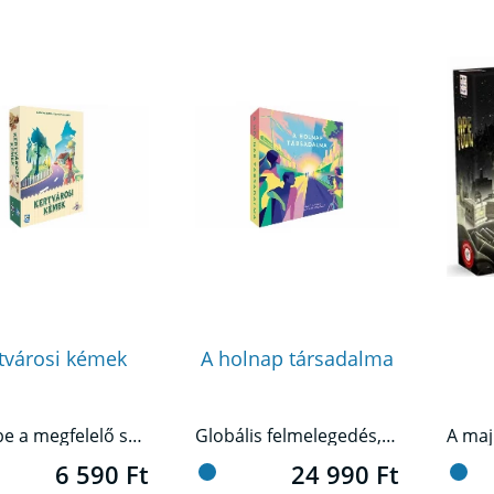
tvárosi kémek
A holnap társadalma
Vond be a megfelelő személyeket, maradj észrevétlen, és leplezd le az ellenfeled!
Globális felmelegedés, veszélyben a közösségek – mentsétek meg a Földet!
6 590 Ft
24 990 Ft