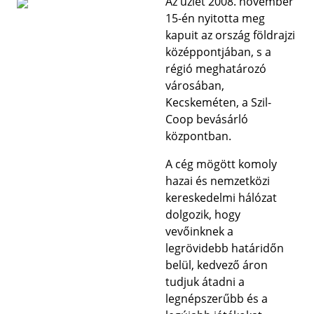
Az üzlet 2008. november
15-én nyitotta meg
kapuit az ország földrajzi
középpontjában, s a
régió meghatározó
városában,
Kecskeméten, a Szil-
Coop bevásárló
központban.
A cég mögött komoly
hazai és nemzetközi
kereskedelmi hálózat
dolgozik, hogy
vevőinknek a
legrövidebb határidőn
belül, kedvező áron
tudjuk átadni a
legnépszerűbb és a