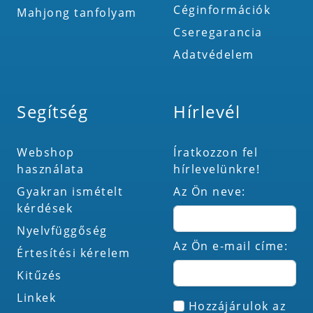
Céginformációk
Mahjong tanfolyam
Cseregarancia
Adatvédelem
Segítség
Hírlevél
Webshop
Íratkozzon fel
használata
hírlevelünkre!
Gyakran ismételt
Az Ön neve:
kérdések
Nyelvfüggőség
Az Ön e-mail címe:
Értesítési kérelem
Kitűzés
Linkek
Hozzájárulok az