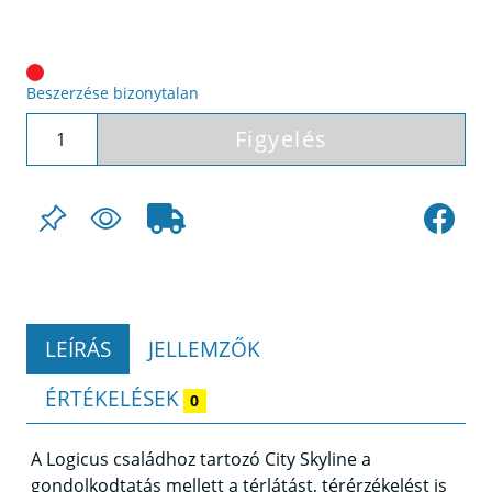
Beszerzése bizonytalan
Figyelés
LEÍRÁS
JELLEMZŐK
ÉRTÉKELÉSEK
0
A Logicus családhoz tartozó City Skyline a
gondolkodtatás mellett a térlátást, térérzékelést is