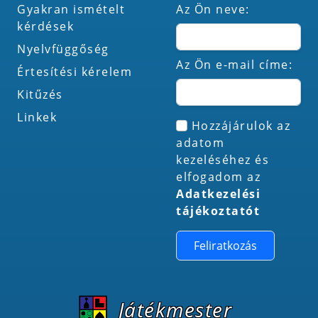
Gyakran ismételt
Az Ön neve:
kérdések
Nyelvfüggőség
Az Ön e-mail címe:
Értesítési kérelem
Kitűzés
Linkek
Hozzájárulok az
adatom
kezeléséhez és
elfogadom az
Adatkezelési
tájékoztatót
Feliratkozás
Játékmester