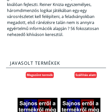
kiválóan fejleszti. Reiner Knizia egyszemélyes,
háromdimenziós logikai játékában egy-egy
városrészletet kell felépíteni, a feladványokban
megadott, első ránézésre talán nem is annyira
egyértelmű információk alapján ? 56 fokozatosan
nehezedő kihíváson keresztül.
JAVASOLT TERMÉKEK
Megszűnt termék
Szállítás alatt