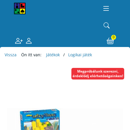
0
Vissza
Ön itt van:
Játékok
Logikai játék
Megpróbálunk szerezni,
érdeklődj elérhetőségeinken!