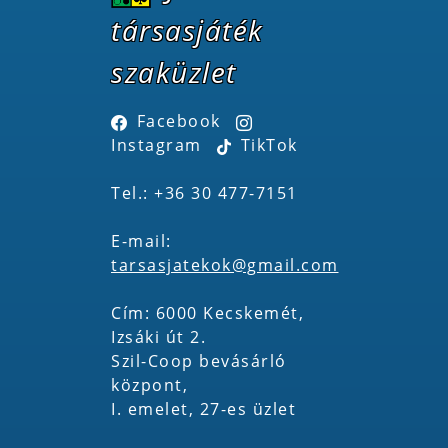
társasjáték
szaküzlet
Facebook
Instagram
TikTok
Tel.: +36 30 477-7151
E-mail:
tarsasjatekok@gmail.com
Cím: 6000 Kecskemét,
Izsáki út 2.
Szil-Coop bevásárló
központ,
I. emelet, 27-es üzlet