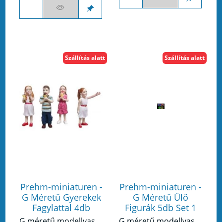
Szállítás alatt
Szállítás alatt
Prehm-miniaturen -
Prehm-miniaturen -
G Méretű Gyerekek
G Méretű Ülő
Fagylattal 4db
Figurák 5db Set 1
G méretű modellvasúthoz készült figura készlet.
G méretű modellvasúthoz készült figura készlet.