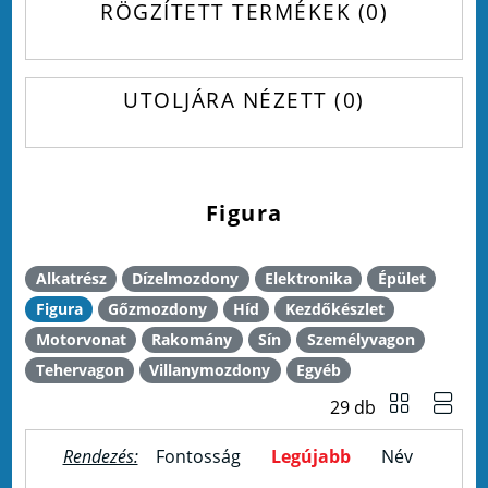
RÖGZÍTETT TERMÉKEK
0
UTOLJÁRA NÉZETT
0
Figura
Alkatrész
Dízelmozdony
Elektronika
Épület
Figura
Gőzmozdony
Híd
Kezdőkészlet
Motorvonat
Rakomány
Sín
Személyvagon
Tehervagon
Villanymozdony
Egyéb
29 db
Rendezés:
Fontosság
Legújabb
Név