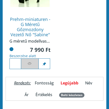
Prehm-miniaturen -
G Méretű
Gőzmozdony
Vezető Nő "Sabine"
G méretű modellvasúthoz készült figura.
7 990 Ft
Beszerzése alatt
Rendezés:
Fontosság
Legújabb
Név
Ár
Értékelés
Bolti készleten