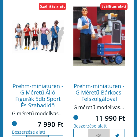
Szállítás alatt
Szállítás alatt
Prehm-miniaturen -
Prehm-miniaturen -
G Méretű Álló
G Méretű Bárkocsi
Figurák 5db Sport
Felszolgálóval
És Szabadidő
G méretű modellvasúthoz készült figura készlet.
G méretű modellvasúthoz készült figura készlet.
11 990 Ft
7 990 Ft
Beszerzése alatt
Beszerzése alatt