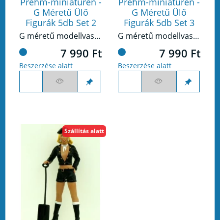
Prehm-miniaturen -
Prehm-miniaturen -
G Méretű Ülő
G Méretű Ülő
Figurák 5db Set 2
Figurák 5db Set 3
G méretű modellvasúthoz készült figura készlet.
G méretű modellvasúthoz készült figura készlet.
7 990 Ft
7 990 Ft
Beszerzése alatt
Beszerzése alatt
Szállítás alatt