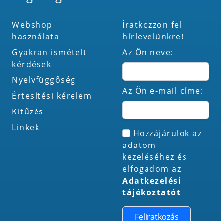
Webshop
Íratkozzon fel
használata
hírlevelünkre!
Gyakran ismételt
Az Ön neve:
kérdések
Nyelvfüggőség
Az Ön e-mail címe:
Értesítési kérelem
Kitűzés
Linkek
Hozzájárulok az
adatom
kezeléséhez és
elfogadom az
Adatkezelési
tájékoztatót
Feliratkozás