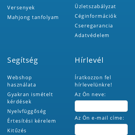
Üzletszabályzat
Versenyek
Céginformációk
Mahjong tanfolyam
Cseregarancia
Adatvédelem
Segítség
Hírlevél
Webshop
Íratkozzon fel
használata
hírlevelünkre!
Gyakran ismételt
Az Ön neve:
kérdések
Nyelvfüggőség
Az Ön e-mail címe:
Értesítési kérelem
Kitűzés