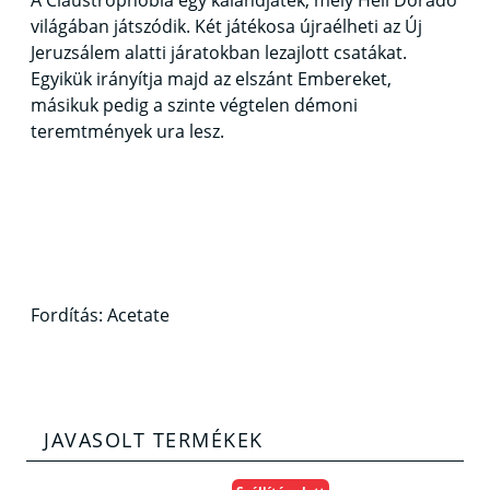
A Claustrophobia egy kalandjáték, mely Hell Dorado
világában játszódik. Két játékosa újraélheti az Új
Jeruzsálem alatti járatokban lezajlott csatákat.
Egyikük irányítja majd az elszánt Embereket,
másikuk pedig a szinte végtelen démoni
teremtmények ura lesz.
Fordítás: Acetate
JAVASOLT TERMÉKEK