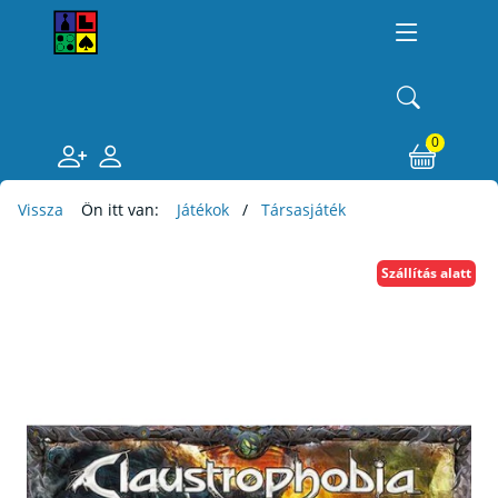
0
Vissza
Ön itt van:
Játékok
Társasjáték
Szállítás alatt