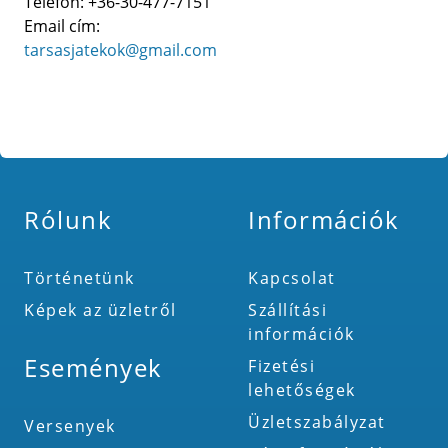
Telefon: +36-30-477-7151
Email cím:
tarsasjatekok@gmail.com
Rólunk
Információk
Történetünk
Kapcsolat
Képek az üzletről
Szállítási
információk
Események
Fizetési
lehetőségek
Üzletszabályzat
Versenyek