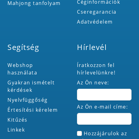
Céginformációk
Mahjong tanfolyam
Cseregarancia
Adatvédelem
Segítség
Hírlevél
Webshop
Íratkozzon fel
használata
hírlevelünkre!
Gyakran ismételt
Az Ön neve:
kérdések
Nyelvfüggőség
Az Ön e-mail címe:
Értesítési kérelem
Kitűzés
Linkek
Hozzájárulok az