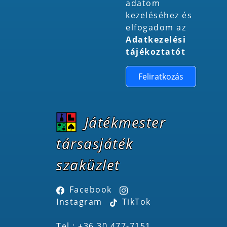
adatom
kezeléséhez és
elfogadom az
Adatkezelési
tájékoztatót
Feliratkozás
Játékmester
társasjáték
szaküzlet
Facebook
Instagram
TikTok
Tel.: +36 30 477-7151