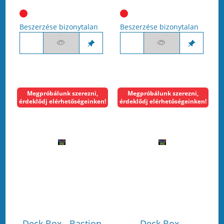
Beszerzése bizonytalan
Beszerzése bizonytalan
Megpróbálunk szerezni,
Megpróbálunk szerezni,
érdeklődj elérhetőségeinken!
érdeklődj elérhetőségeinken!
Deck Box - Bastion
Deck Box -