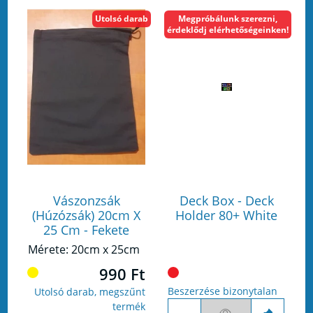
Utolsó darab
Megpróbálunk szerezni,
érdeklődj elérhetőségeinken!
Vászonzsák
Deck Box - Deck
(Húzózsák) 20cm X
Holder 80+ White
25 Cm - Fekete
Mérete: 20cm x 25cm
990 Ft
Beszerzése bizonytalan
Utolsó darab, megszűnt
termék