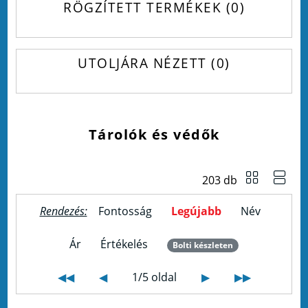
RÖGZÍTETT TERMÉKEK
0
UTOLJÁRA NÉZETT
0
Tárolók és védők
203 db
Rendezés:
Fontosság
Legújabb
Név
Ár
Értékelés
Bolti készleten
◀◀
◀
1/5 oldal
▶
▶▶