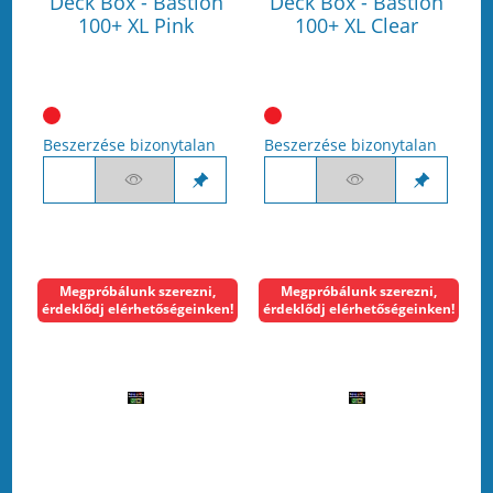
Deck Box - Bastion
Deck Box - Bastion
100+ XL Pink
100+ XL Clear
Beszerzése bizonytalan
Beszerzése bizonytalan
Megpróbálunk szerezni,
Megpróbálunk szerezni,
érdeklődj elérhetőségeinken!
érdeklődj elérhetőségeinken!