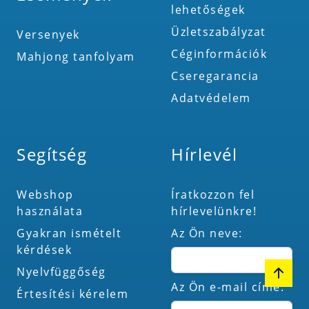
lehetőségek
Üzletszabályzat
Versenyek
Céginformációk
Mahjong tanfolyam
Cseregarancia
Adatvédelem
Segítség
Hírlevél
Webshop
Íratkozzon fel
használata
hírlevelünkre!
Gyakran ismételt
Az Ön neve:
kérdések
Nyelvfüggőség
Az Ön e-mail címe:
Értesítési kérelem