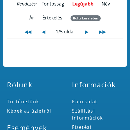
Rendezés:
Fontosság
Legújabb
Név
Ár
Értékelés
Bolti készleten
◀◀
◀
1/5 oldal
▶
▶▶
Rólunk
Információk
Történetünk
Kapcsolat
Képek az üzletről
Szállítási
információk
Események
Fizetési