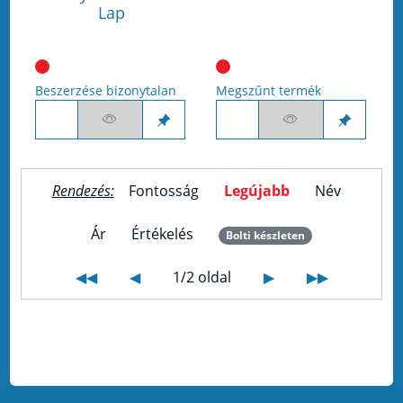
Lap
Beszerzése bizonytalan
Megszűnt termék
Rendezés:
Fontosság
Legújabb
Név
Ár
Értékelés
Bolti készleten
◀◀
◀
1/2 oldal
▶
▶▶