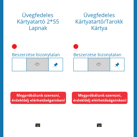
Üvegfedeles
Üvegfedeles
Kártyatartó 2*55
Kártyatartó/Tarokk
Lapnak
Kártya
Beszerzése bizonytalan
Beszerzése bizonytalan
Megpróbálunk szerezni,
Megpróbálunk szerezni,
érdeklődj elérhetőségeinken!
érdeklődj elérhetőségeinken!