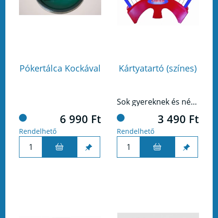
Pókertálca Kockával
Kártyatartó (színes)
Sok gyereknek és néha az idősebbeknek is gondot okoz sok kártya kézben tartása.
6 990 Ft
3 490 Ft
Rendelhető
Rendelhető