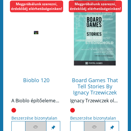
Megpróbálunk szerezni,
Megpróbálunk szerezni,
érdeklődj elérhetőségeinken!
érdeklődj elérhetőségeinken!
Bioblo 120
Board Games That
Tell Stories By
Ignacy Trzewiczek
A Bioblo építőelemek színesek és egyedi méhsejt alakú mintázatuk van, amivel végtelen lehetőséget nyújtanak fantáziánk és kreativitásunk megélésére: Az építőelemekkel szappanbuborékokat készíthetünk, épületeket építhetünk, vagy színes képeket alkothatunk... Ha egy lámpa körül építünk belőlük falat, akkor fantasztikus szín- és fényhatásokat láthatunk! Akár otthon egyedül, akár az óvodában vagy az iskolában a barátokkal játszva a Biobloval minden nap valami újat lehet felfedezni!
Ignacy Trzewiczek olyan nagy sikerű játékok szerzője, mint például a Stronghold, a 51st State vagy a Robinson Crusoe: Adventure on the Cursed Island. A lengyel szerző most megosztja velünk kulisszatitkait: ebből a könyvből megtudhatjuk, milyen kalandokat élhet át egy kiadó vagy szerző, míg játékötlete eljut a boltok polcáig. Ignacy Trzewiczek válogatott blogbejegyzésein kívül a társasjátékos világ olyan közismert személyiségeinek rövid cikkeit olvashatjuk a könyvben, mint például Antoine Bauza, Bruno Cathala vagy Vlaada Chvatil.
Beszerzése bizonytalan
Beszerzése bizonytalan