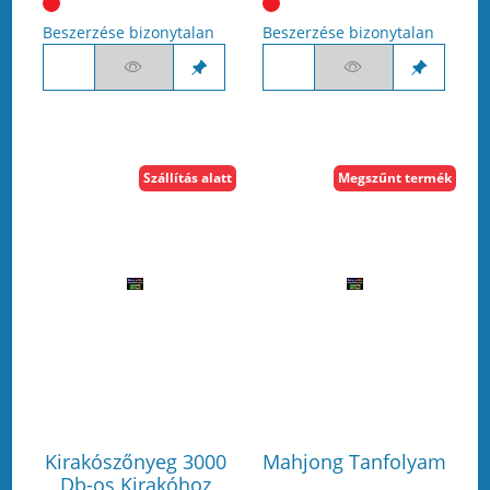
Beszerzése bizonytalan
Beszerzése bizonytalan
Szállítás alatt
Megszűnt termék
Kirakószőnyeg 3000
Mahjong Tanfolyam
Db-os Kirakóhoz