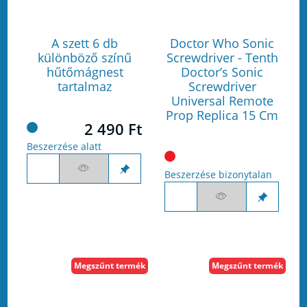
A szett 6 db
Doctor Who Sonic
különböző színű
Screwdriver - Tenth
hűtőmágnest
Doctor’s Sonic
tartalmaz
Screwdriver
Universal Remote
Prop Replica 15 Cm
2 490 Ft
Beszerzése alatt
Beszerzése bizonytalan
Megszűnt termék
Megszűnt termék