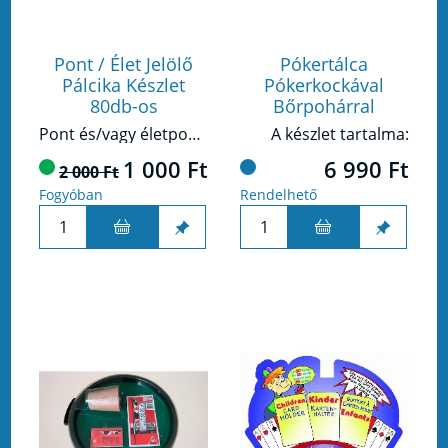
Pont / Élet Jelölő
Pókertálca
Pálcika Készlet
Pókerkockával
80db-os
Bőrpohárral
Pont és/vagy életpont jelölésére alkalmas műanyag pálcika készlet.
A készlet tartalma:
1 000 Ft
6 990 Ft
2 000 Ft
Fogyóban
Rendelhető