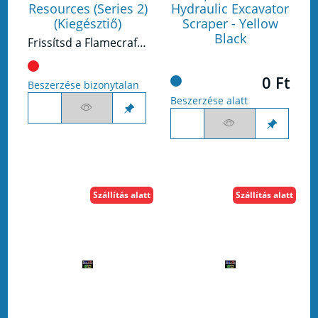
Resources (Series 2)
Hydraulic Excavator
(Kiegésztiő)
Scraper - Yellow
Black
Frissítsd a Flamecraft játékodat ezekkel a deluxe fából készült nyersanyagokkal - 2. kiadás!
0 Ft
Beszerzése bizonytalan
Beszerzése alatt
Szállítás alatt
Szállítás alatt