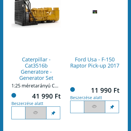
Caterpillar -
Ford Usa - F-150
Cat3516b
Raptor Pick-up 2017
Generatore -
Generator Set
1:25 méretarányú Cat 3516B generátor készlet
11 990 Ft
41 990 Ft
Beszerzése alatt
Beszerzése alatt