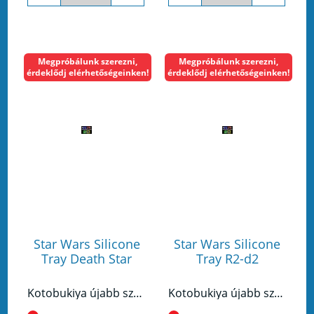
Megpróbálunk szerezni,
Megpróbálunk szerezni,
érdeklődj elérhetőségeinken!
érdeklődj elérhetőségeinken!
Star Wars Silicone
Star Wars Silicone
Tray Death Star
Tray R2-d2
Kotobukiya újabb szórakoztató és eredeti terméket készített a családi asztalra!
Kotobukiya újabb szórakoztató és eredeti terméket készített a családi asztalra!