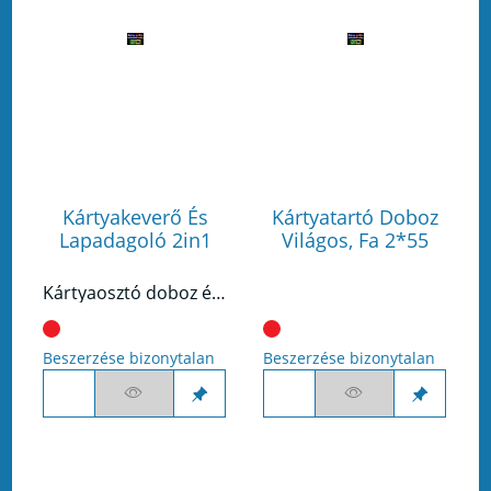
Kártyakeverő És
Kártyatartó Doboz
Lapadagoló 2in1
Világos, Fa 2*55
Kártyaosztó doboz és kártyakeverő gép egyben.
Beszerzése bizonytalan
Beszerzése bizonytalan