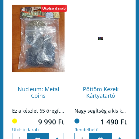
Utolsó darab
Nucleum: Metal
Pöttöm Kezek
Coins
Kártyatartó
Ez a készlet 65 öregített érmét tartalmaz: 50 x 1 tallér (ezüst) 15 x 5 tallér (arany)
Nagy segítség a kis kezeknek! A kártyatartó megoldja a lapok elrendezését, hogy a gyerkőc csak a játékra koncentrálhasson!
9 990 Ft
1 490 Ft
Utolsó darab
Rendelhető