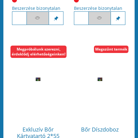
Beszerzése bizonytalan
Beszerzése bizonytalan
Megpróbálunk szerezni,
Megszűnt termék
érdeklődj elérhetőségeinken!
Exkluzív Bőr
Bőr Díszdoboz
Kártyatartó 2*55