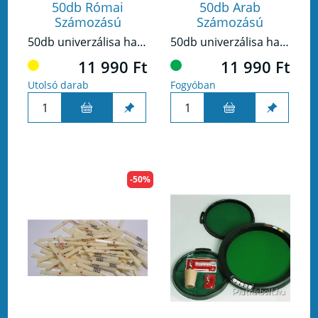
50db Római
50db Arab
Számozású
Számozású
50db univerzálisa használható római számozású fémpénz.
50db univerzálisa használható fémpénz.
11 990 Ft
11 990 Ft
Utolsó darab
Fogyóban
-50%