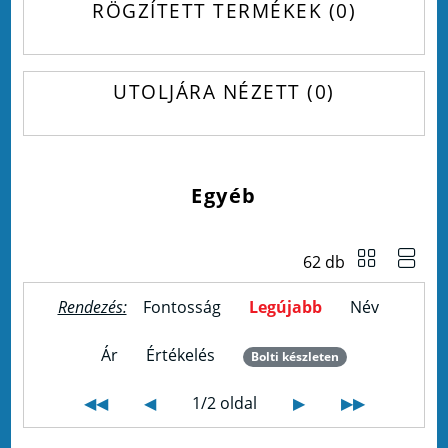
RÖGZÍTETT TERMÉKEK
0
UTOLJÁRA NÉZETT
0
Egyéb
62 db
Rendezés:
Fontosság
Legújabb
Név
Ár
Értékelés
Bolti készleten
◀◀
◀
1/2 oldal
▶
▶▶