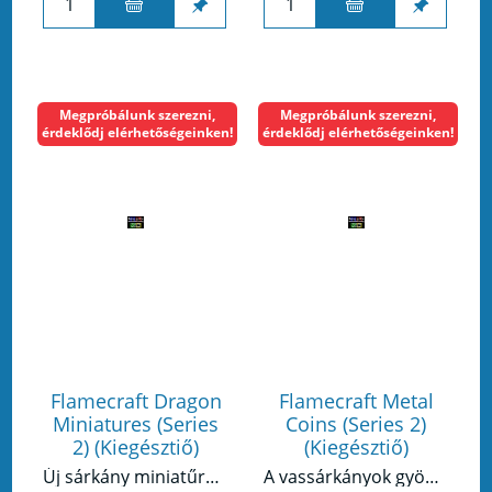
Megpróbálunk szerezni,
Megpróbálunk szerezni,
érdeklődj elérhetőségeinken!
érdeklődj elérhetőségeinken!
Flamecraft Dragon
Flamecraft Metal
Miniatures (Series
Coins (Series 2)
2) (Kiegésztiő)
(Kiegésztiő)
Új sárkány miniatűrök a Flamecrafthoz - Series 2
A vassárkányok gyönyörű érméket készítettek nektek! Mindegyik érmén a játék egy másik sárkánytípusa, a másik oldalon pedig az új Flamecraft címer látható.