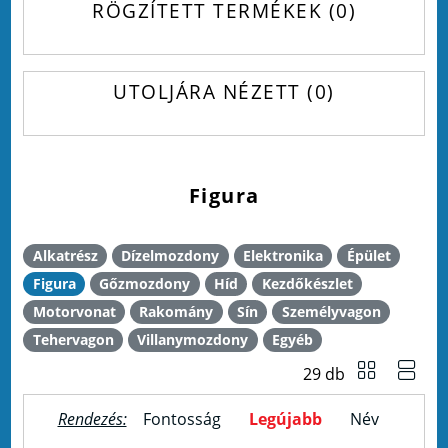
RÖGZÍTETT TERMÉKEK
0
UTOLJÁRA NÉZETT
0
Figura
Alkatrész
Dízelmozdony
Elektronika
Épület
Figura
Gőzmozdony
Híd
Kezdőkészlet
Motorvonat
Rakomány
Sín
Személyvagon
Tehervagon
Villanymozdony
Egyéb
29 db
Rendezés:
Fontosság
Legújabb
Név