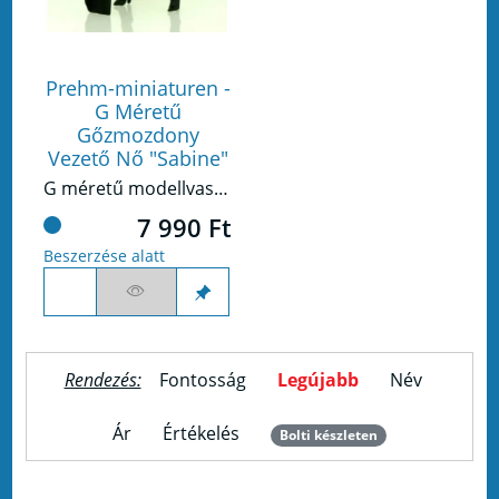
Prehm-miniaturen -
G Méretű
Gőzmozdony
Vezető Nő "Sabine"
G méretű modellvasúthoz készült figura.
7 990 Ft
Beszerzése alatt
Rendezés:
Fontosság
Legújabb
Név
Ár
Értékelés
Bolti készleten