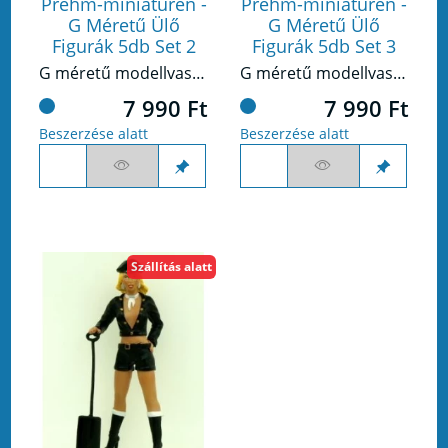
Prehm-miniaturen -
Prehm-miniaturen -
G Méretű Ülő
G Méretű Ülő
Figurák 5db Set 2
Figurák 5db Set 3
G méretű modellvasúthoz készült figura készlet.
G méretű modellvasúthoz készült figura készlet.
7 990 Ft
7 990 Ft
Beszerzése alatt
Beszerzése alatt
Szállítás alatt