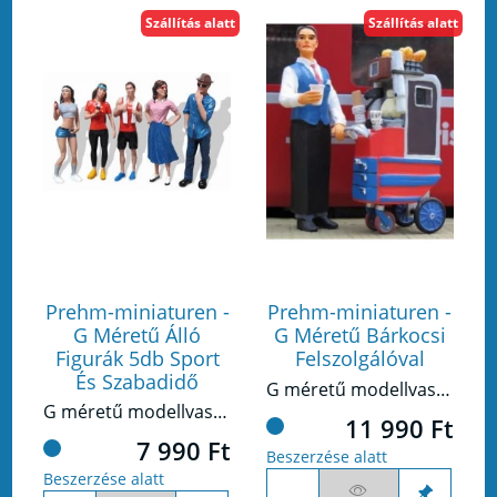
Szállítás alatt
Szállítás alatt
Prehm-miniaturen -
Prehm-miniaturen -
G Méretű Álló
G Méretű Bárkocsi
Figurák 5db Sport
Felszolgálóval
És Szabadidő
G méretű modellvasúthoz készült figura készlet.
G méretű modellvasúthoz készült figura készlet.
11 990 Ft
7 990 Ft
Beszerzése alatt
Beszerzése alatt