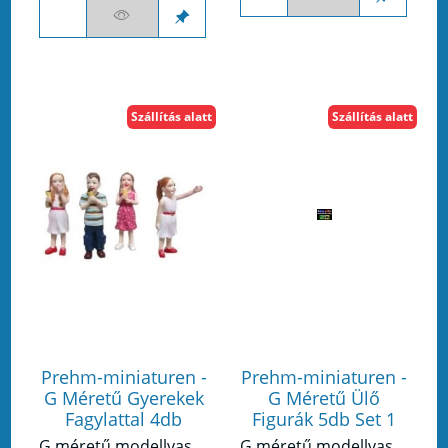
Szállítás alatt
Szállítás alatt
Prehm-miniaturen -
Prehm-miniaturen -
G Méretű Gyerekek
G Méretű Ülő
Fagylattal 4db
Figurák 5db Set 1
G méretű modellvasúthoz készült figura készlet.
G méretű modellvasúthoz készült figura készlet.