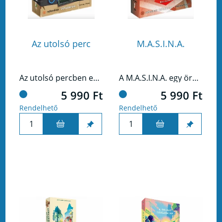
Az utolsó perc
M.A.S.I.N.A.
Az utolsó percben egy elit bombaszakértő csapatként kell trükkös robbanószereket hatástalanítanotok, ami egy ilyen harcedzett bandának nem is lenne akadály, de mindenre csupán egy percetek van, miközben össze kell fognotok, és a szűkös időn belül minden felmerülő problémát el kell hárítanotok.
A M.A.S.I.N.A. egy örökké változó rejtvényekkel teli gép, amit csak Te tudsz megfejteni.
5 990 Ft
5 990 Ft
Rendelhető
Rendelhető