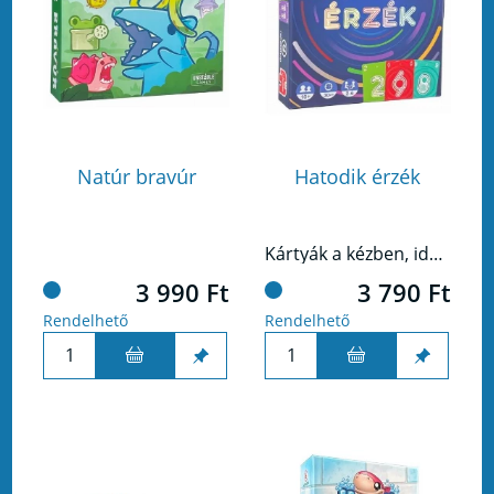
Natúr bravúr
Hatodik érzék
Kártyák a kézben, ideje elővenned a hatodik érzékedet! Jósold meg, hány kört tudsz elvinni a kártyáid alapján.
3 990 Ft
3 790 Ft
Rendelhető
Rendelhető