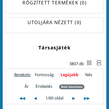
RÖGZÍTETT TERMÉKEK
0
UTOLJÁRA NÉZETT
0
Társasjáték
3807 db
Rendezés:
Fontosság
Legújabb
Név
Ár
Értékelés
Bolti készleten
◀◀
◀
1/80 oldal
▶
▶▶