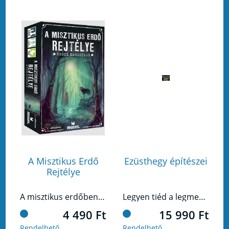
A Misztikus Erdő
Ezüsthegy építészei
Rejtélye
A misztikus erdőben ragadva, mielőtt végleg rátok esteledne nincs más lehetőségetek, mint megtalálni a kijáratot. De vajon sikerrel jártok?
Legyen tiéd a legmenőbb kazamata!
4 490 Ft
15 990 Ft
Rendelhető
Rendelhető