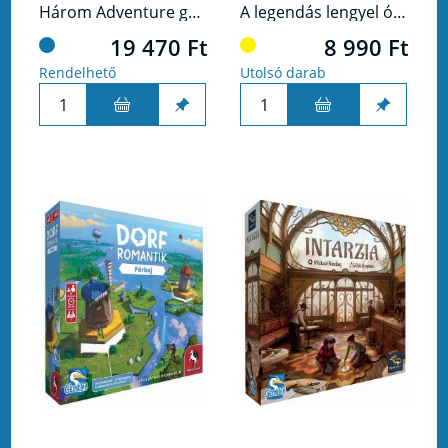
Három Adventure games kettő áráért!
A legendás lengyel óceánjáró, az M/S BATORY fedélzetére invitál a GRANNA új társasjátéka. Elrabolták Pawlicka grófnő felbecsülhetetlen értékű ékszereit, és az utasok vagy a legénység tagjaiközt lapul a tettes.
19 470 Ft
8 990 Ft
Rendelhető
Utolsó darab