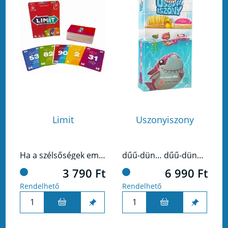
Limit
Uszonyiszony
Ha a szélsőségek embere vagy, ez nem a Te játékod. A legkisebb és a legnagyobb itt nem járható út, középen kell maradnod, hogy a versenyben is esélyed legyen.
dűű-dün… dűű-dün… dűű-dün-dűű-dün!
3 790 Ft
6 990 Ft
Rendelhető
Rendelhető