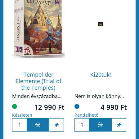
Tempel der
Ki20tuk!
Elemente (Trial of
the Temples)
Minden évszázadban összegyűlnek a világ leghatalmasabb ősmágusai a „mágusok arénája” nevű helyen, a világ közepén. Három templomban kell kiállniuk próbákat, hogy végül megmérkőzhessenek a „legnagyobb mester” címért.
Nem is olyan könnyű elszámolni 20-ig…
12 990 Ft
4 990 Ft
Készleten
Rendelhető