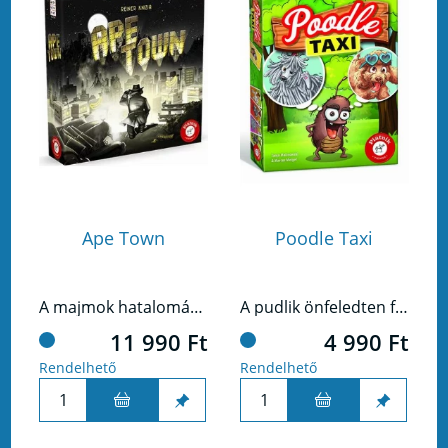
Ape Town
Poodle Taxi
A majmok hatalomátvétele óta kemény idők járnak a távoli tengerparti városban.
A pudlik önfeledten futkároznak a parkban. Ez nagyszerű lehetőség a szemtelen bolháknak, hogy a kutyusok bundájára pattanjanak és közlekedési eszközként használják őket.
11 990 Ft
4 990 Ft
Rendelhető
Rendelhető