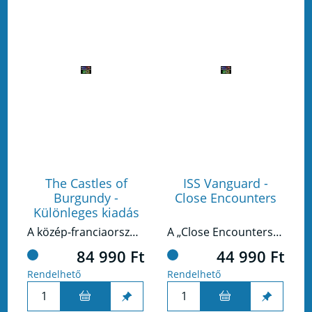
The Castles of
ISS Vanguard -
Burgundy -
Close Encounters
Különleges kiadás
A közép-franciaországi Burgundiában járunk, a 15. században. Befolyásos hercegként az a célod, hogy stratégiai terjeszkedés és kereskedelem révén fellendítsd a birtokodat.
A „Close Encounters" az ISS Vanguard alapjátékának 32+ karton „figuráját" és különféle jelölőit váltja le műanyag miniatűrökre.
84 990 Ft
44 990 Ft
Rendelhető
Rendelhető