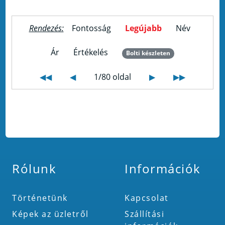
Rendezés:
Fontosság
Legújabb
Név
Ár
Értékelés
Bolti készleten
◀◀
◀
1/80 oldal
▶
▶▶
Rólunk
Információk
Történetünk
Kapcsolat
Képek az üzletről
Szállítási