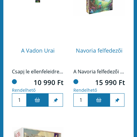
A Vadon Urai
Navoria felfedezői
Csapj le ellenfeleidre elementáris erővel!
A Navoria felfedezői egy könnyed és színpompás családi társasjáték, melyben akciókorongok lehelyezésével, kártyák és erőforrások gyűjtögetésével szerezhetünk pontokat és fedezhetünk fel varázslatos földeket!
10 990 Ft
15 990 Ft
Rendelhető
Rendelhető