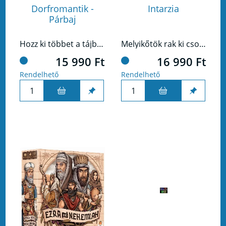
Dorfromantik -
Intarzia
Párbaj
Hozz ki többet a tájból!
Melyikőtök rak ki csodásabb intarziás padlót?
15 990 Ft
16 990 Ft
Rendelhető
Rendelhető