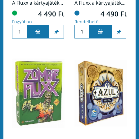
A Fluxx a kártyajáték, ahol csak a változás állandó.
A Fluxx a kártyajáték, ahol csak a változás állandó. Ezúttal lovagokkal, hercegnőkkel és sárkányokkal!
4 490 Ft
4 490 Ft
Fogyóban
Rendelhető