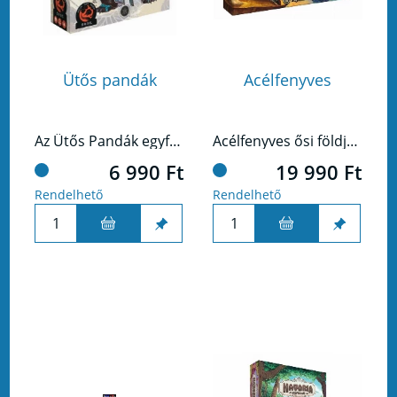
Ütős pandák
Acélfenyves
Az Ütős Pandák egyfajta ütés-vivős kártyajáték, amit egy pakli különleges kártyával játszunk, agyafúrt, keleti szabályok szerint.
Acélfenyves ősi földjét, egy soha véget nem érő háború szaggatja. A rideg fémbe öltözött Acélkérgűek és a fák minden titkát ismerő Fenyvesjárók ugyanazt akarják: a hegyek mélyén rejtőző, mindennél erősebb kristályokat. A két esküdt ellenség nem hátrál meg, de nem is tud diadalt aratni.Te kinek az oldalán állsz?
6 990 Ft
19 990 Ft
Rendelhető
Rendelhető