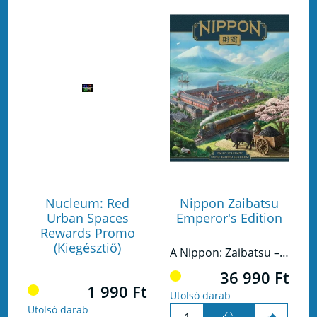
Nucleum: Red
Nippon Zaibatsu
Urban Spaces
Emperor's Edition
Rewards Promo
(Kiegésztiő)
A Nippon: Zaibatsu – Emperor’s Edition a méltán elismert területirányító eurogame játék definitív változata.
36 990 Ft
1 990 Ft
Utolsó darab
Utolsó darab