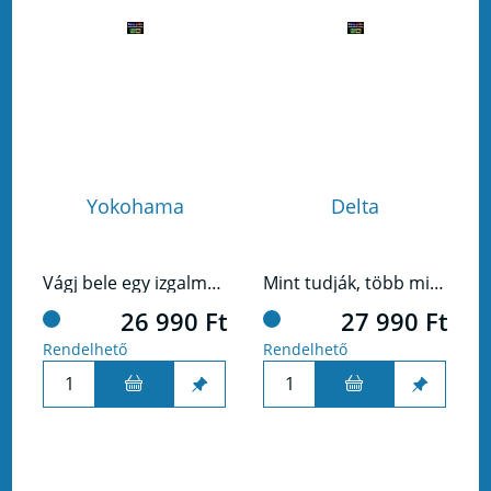
Yokohama
Delta
Vágj bele egy izgalmas utazásba Yokohama (magyarul Jokohama) nyüzsgő utcáin keresztül, ahol a hagyomány találkozik a korszerűséggel, és ahol minden sarkon lehetőség vár rád.
Mint tudják, több mint 150 évvel ezelőtt írta az Örökmozgó Gőzgép (ÖG) feltalálója, Louise Delargue az eltűnése előtti utolsó naplóbejegyzését.
26 990 Ft
27 990 Ft
Rendelhető
Rendelhető