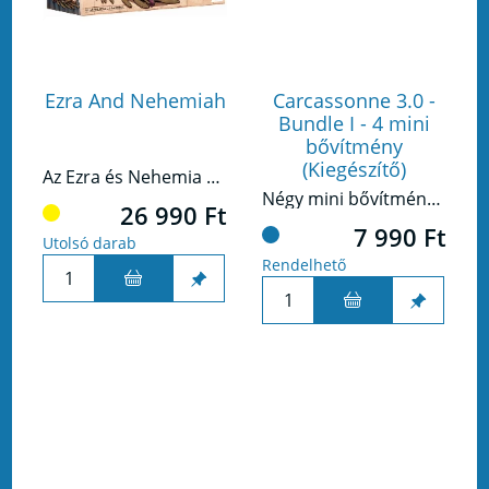
Ezra And Nehemiah
Carcassonne 3.0 -
Bundle I - 4 mini
bővítmény
(Kiegészítő)
Az Ezra és Nehemia célja, hogy a játék végén a legtöbb győzelmi ponttal (VP) rendelkező játékos legyél. A pontokat elsősorban a templom felépítésével, a városfalak és kapuk újjáépítésével, valamint a Tóra tanításával a visszatérő száműzötteknek szerezhetőek. A játékosok arra is törekedhetnek, hogy fejlesszék földjeiket, a városfalakon kívüli településekre utazzanak, vagy szítsák az oltár tüzét, hogy éjjel-nappal égjen. Haggáj és Zakariás próféták is kiveszik majd a részüket abból, hogy a nép a legfontosabb dolgokra összpontosítson.
Négy mini bővítmény a Carcassonne alapjátékhoz egy csomagban
26 990 Ft
7 990 Ft
Utolsó darab
Rendelhető