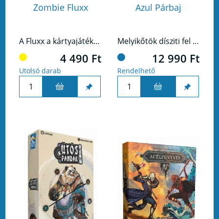
Zombie Fluxx
Azul Párbaj
A Fluxx a kártyajáték, ahol csak a változás állandó. Ezúttal zombikkal!
Melyikőtök dísziti fel szebben a palota mennyezetét?
4 490 Ft
12 990 Ft
Utolsó darab
Rendelhető