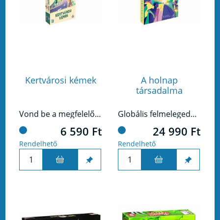
Kertvárosi kémek
A holnap
társadalma
Vond be a megfelelő személyeket, maradj észrevétlen, és leplezd le az ellenfeled!
Globális felmelegedés, veszélyben a közösségek – mentsétek meg a Földet!
6 590 Ft
24 990 Ft
Rendelhető
Rendelhető