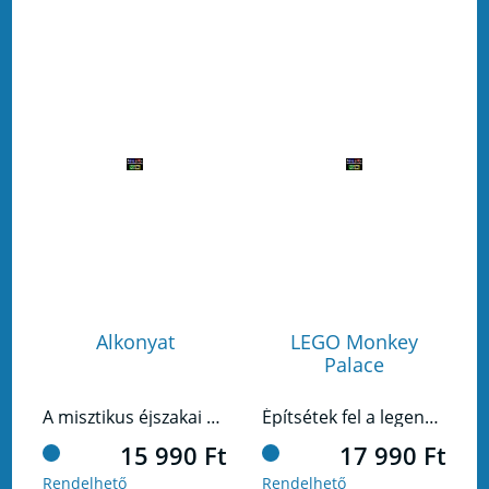
Alkonyat
LEGO Monkey
Palace
A misztikus éjszakai erdő csak a legravaszabb rókamágusoknak való!
Építsétek fel a legendák palotáját!
15 990 Ft
17 990 Ft
Rendelhető
Rendelhető