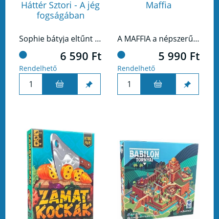
Háttér Sztori - A jég
Maffia
fogságában
Sophie bátyja eltűnt a Mont Blanc környékén – hogyan fejezitek be a történetét?
A MAFFIA a népszerű csapatjáték lebilincselő társas változata. Gyerekek és felnőttek egyaránt élvezik, táborozáskor vagy az iskolában, bulin, családi eseményeken, csapatépítő tréningeken. Eredeti szabályaival nagyobb csoportok számára teszi lehetővé a közös játékot.
6 590 Ft
5 990 Ft
Rendelhető
Rendelhető