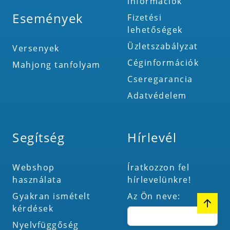
információk
Események
Fizetési
lehetőségek
Üzletszabályzat
Versenyek
Céginformációk
Mahjong tanfolyam
Cseregarancia
Adatvédelem
Segítség
Hírlevél
Webshop
Íratkozzon fel
használata
hírlevelünkre!
Gyakran ismételt
Az Ön neve:
kérdések
Nyelvfüggőség