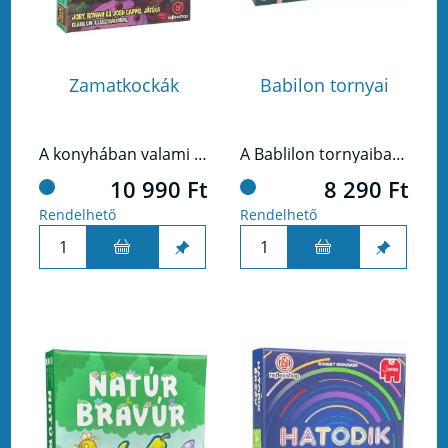
Zamatkockák
Babilon tornyai
A konyhában valami fenséges készül, és te, mint mesterszakács, felelsz azért, hogy a legjobb alapanyagokat válogasd ki, majd lenyűgöző fogásokká varázsold őket. Készíts izgalmas ételeket a világ minden tájáról, és nyűgözd le vendégeidet a tökéletes ízharmóniával!
A Bablilon tornyaiban a világhírű ősi csodát a Függőkerteket kell újraépítened lapkák segítségével.
10 990 Ft
8 290 Ft
Rendelhető
Rendelhető