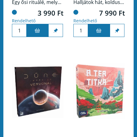
Egy ősi rituálé, melyben kiválasztják a legeszesebb törzsfőnököt, ez a Cabanga!
Halljátok hát, koldusok és bárók, sólymok és hollók! Királyi kérésre kihirdettetik: itt az idő a Kombójátszmára!
3 990 Ft
7 990 Ft
Rendelhető
Rendelhető