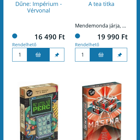
Dűne: Impérium -
A tea titka
Vérvonal
Mendemonda járja, hogy egy varázslatos növény nő a kínai földeken, ami meggyógyítja a lelket és a testet is. Úgy nevezték el, hogy tea.
16 490 Ft
19 990 Ft
Rendelhető
Rendelhető