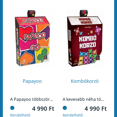
Papayoo
Kombókorzó
A Papayoo többször is csavar a klasszikus kártyajátékokon. Itt van a kör, a káró és társai, de bejön egy 5. szín, amit minden áron el akarunk kerülni.
A kevesebb néha több, a Kombókorzóban pedig ez hatványozottan igaz!
4 990 Ft
4 990 Ft
Rendelhető
Rendelhető