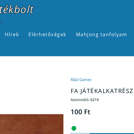
tékbolt
.
Hírek
Elérhetőségek
Mahjong tanfolyam
R&D Games
FA JÁTÉKALKATRÉSZ
Azonosító:
6219
100 Ft