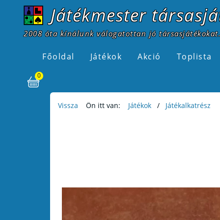
Játékmester társasjá
2008 óta kínálunk válogatottan jó társasjátékokat.
Főoldal
Játékok
Akció
Toplista
0
Vissza
Ön itt van:
Játékok
Játékalkatrész