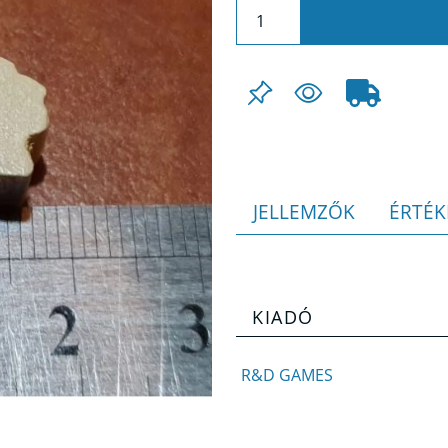
JELLEMZŐK
ÉRTÉK
KIADÓ
R&D GAMES