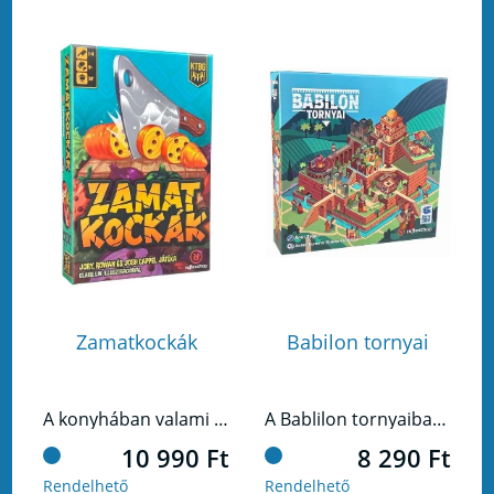
Zamatkockák
Babilon tornyai
A konyhában valami fenséges készül, és te, mint mesterszakács, felelsz azért, hogy a legjobb alapanyagokat válogasd ki, majd lenyűgöző fogásokká varázsold őket. Készíts izgalmas ételeket a világ minden tájáról, és nyűgözd le vendégeidet a tökéletes ízharmóniával!
A Bablilon tornyaiban a világhírű ősi csodát a Függőkerteket kell újraépítened lapkák segítségével.
10 990 Ft
8 290 Ft
Rendelhető
Rendelhető