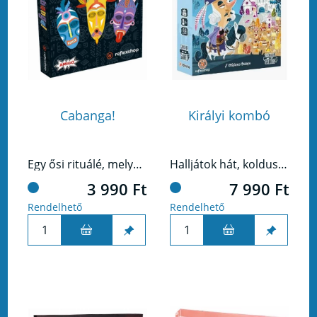
Cabanga!
Királyi kombó
Egy ősi rituálé, melyben kiválasztják a legeszesebb törzsfőnököt, ez a Cabanga!
Halljátok hát, koldusok és bárók, sólymok és hollók! Királyi kérésre kihirdettetik: itt az idő a Kombójátszmára!
3 990 Ft
7 990 Ft
Rendelhető
Rendelhető