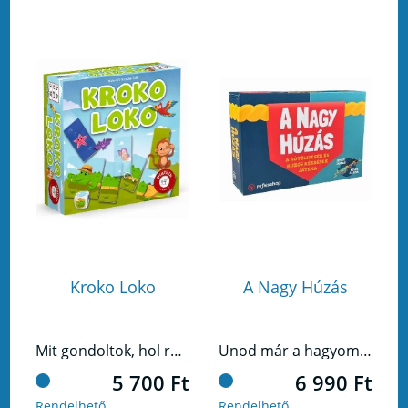
Kroko Loko
A Nagy Húzás
Mit gondoltok, hol rejtőzhet a keresett állat?
Unod már a hagyományos kvízjátékokat? Itt az ideje, hogy a helyes válaszok ne csak pontokat érjenek, hanem szó szerint mozgásba hozzák a játékot! Készen állsz, hogy ne csak észt, hanem erőt is villants?
5 700 Ft
6 990 Ft
Rendelhető
Rendelhető