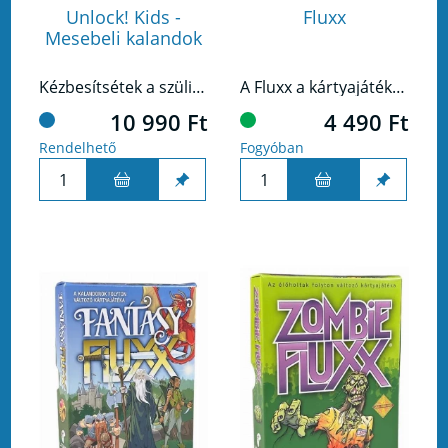
Unlock! Kids -
Fluxx
Mesebeli kalandok
Kézbesítsétek a szülinapi meghívókat, találjátok meg a szellem kincsét, és védjétek meg a vidámpark vendégeit!
A Fluxx a kártyajáték, ahol csak a változás állandó.
10 990 Ft
4 490 Ft
Rendelhető
Fogyóban