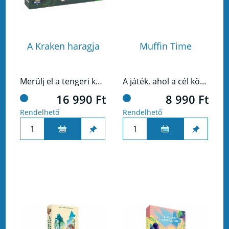
A Kraken haragja
Muffin Time
Merülj el a tengeri káoszban, ahol a barátaid vagy szövetségeseid, vagy vacsora a kraken számára!
A játék, ahol a cél könnyű, de vigyázz, nehogy cukorsokkot kapj!
16 990 Ft
8 990 Ft
Rendelhető
Rendelhető