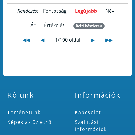
Rendezés:
Fontosság
Legújabb
Név
Ár
Értékelés
Bolti készleten
◀◀
◀
1/100 oldal
▶
▶▶
Rólunk
Információk
Történetünk
Kapcsolat
Képek az üzletről
Szállítási
információk