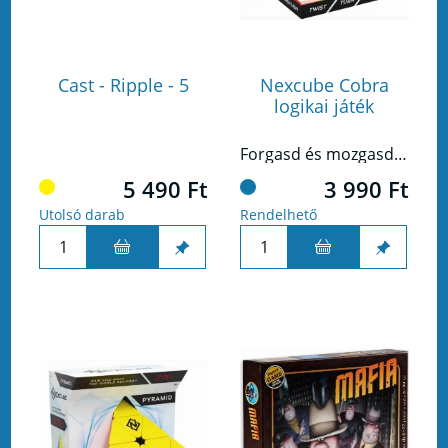
Cast - Ripple - 5
Nexcube Cobra
logikai játék
Forgasd és mozgasd át ennek a különleges logikai játék elemeit! Több 100 lehetőséged van arra, hogy milyenné alakítod a szerkezetet. Szóval vedd elő a kreativitásodat és a kézügyességedet és kezdődhet is a szórakozás!
5 490 Ft
3 990 Ft
Utolsó darab
Rendelhető