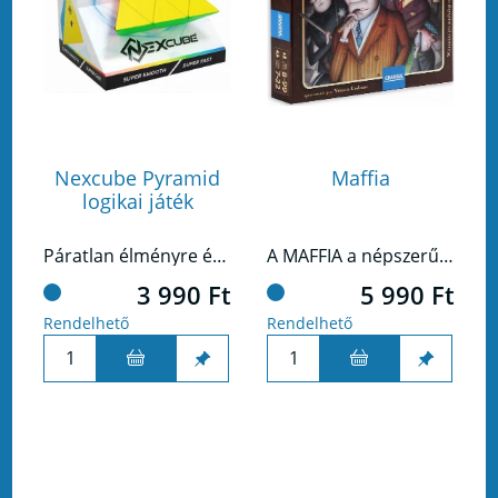
Nexcube Pyramid
Maffia
logikai játék
Páratlan élményre és egy igazán egyedi logikai fejtörőre vágysz? Ez esetben a NexCube különleges, piramis alakú "logikai kockája" csak rád vár!
A MAFFIA a népszerű csapatjáték lebilincselő társas változata. Gyerekek és felnőttek egyaránt élvezik, táborozáskor vagy az iskolában, bulin, családi eseményeken, csapatépítő tréningeken. Eredeti szabályaival nagyobb csoportok számára teszi lehetővé a közös játékot.
3 990 Ft
5 990 Ft
Rendelhető
Rendelhető