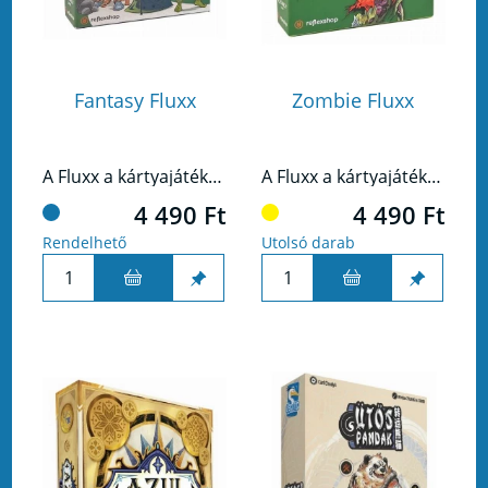
Fantasy Fluxx
Zombie Fluxx
A Fluxx a kártyajáték, ahol csak a változás állandó. Ezúttal lovagokkal, hercegnőkkel és sárkányokkal!
A Fluxx a kártyajáték, ahol csak a változás állandó. Ezúttal zombikkal!
4 490 Ft
4 490 Ft
Rendelhető
Utolsó darab