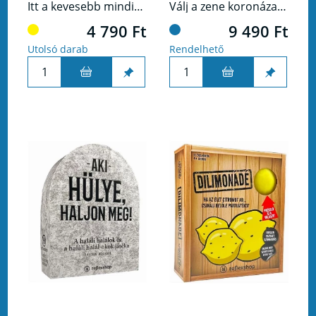
Itt a kevesebb mindig több! Szabadulj meg minél gyorsabban az összes kártyádtól! Kerekedj felül a többiek kártyáin, és játszd ki a legütősebb kombinációdat!A nagysikerű Trio kiadójától és illusztrátorától.
Válj a zene koronázatlan királyává, miközben a barátaidat lenyűgözöd azzal, hogy még a régi slágerek évszámát is tudod!
4 790 Ft
9 490 Ft
Utolsó darab
Rendelhető