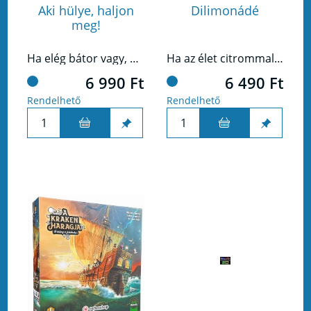
Aki hülye, haljon
Dilimonádé
meg!
Ha elég bátor vagy, hogy a halállal flörtölj, akkor ez a játék garantáltan megnevettet, vagy halálra rémít!
Ha az élet citrommal kínál... csinálj belőle partijátékot!
6 990 Ft
6 490 Ft
Rendelhető
Rendelhető