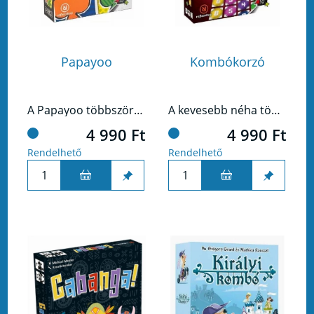
Papayoo
Kombókorzó
A Papayoo többször is csavar a klasszikus kártyajátékokon. Itt van a kör, a káró és társai, de bejön egy 5. szín, amit minden áron el akarunk kerülni.
A kevesebb néha több, a Kombókorzóban pedig ez hatványozottan igaz!
4 990 Ft
4 990 Ft
Rendelhető
Rendelhető