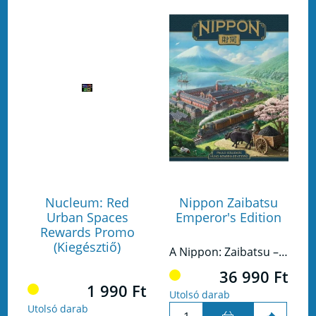
Nucleum: Red
Nippon Zaibatsu
Urban Spaces
Emperor's Edition
Rewards Promo
(Kiegésztiő)
A Nippon: Zaibatsu – Emperor’s Edition a méltán elismert területirányító eurogame játék definitív változata.
36 990 Ft
1 990 Ft
Utolsó darab
Utolsó darab