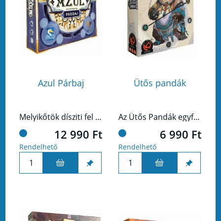
Azul Párbaj
Ütős pandák
Melyikőtök dísziti fel szebben a palota mennyezetét?
Az Ütős Pandák egyfajta ütés-vivős kártyajáték, amit egy pakli különleges kártyával játszunk, agyafúrt, keleti szabályok szerint.
12 990 Ft
6 990 Ft
Rendelhető
Rendelhető