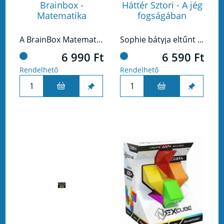
Brainbox -
Háttér Sztori - A jég
Matematika
fogságában
A BrainBox Matematika izgalmas kihívás az agynak!
Sophie bátyja eltűnt a Mont Blanc környékén – hogyan fejezitek be a történetét?
6 990 Ft
6 590 Ft
Rendelhető
Rendelhető