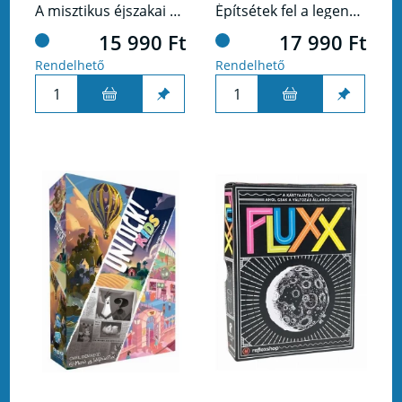
A misztikus éjszakai erdő csak a legravaszabb rókamágusoknak való!
Építsétek fel a legendák palotáját!
15 990 Ft
17 990 Ft
Rendelhető
Rendelhető