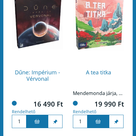
Dűne: Impérium -
A tea titka
Vérvonal
Mendemonda járja, hogy egy varázslatos növény nő a kínai földeken, ami meggyógyítja a lelket és a testet is. Úgy nevezték el, hogy tea.
16 490 Ft
19 990 Ft
Rendelhető
Rendelhető