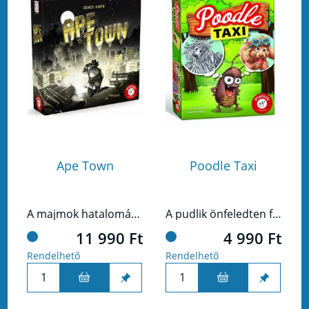
Ape Town
Poodle Taxi
A majmok hatalomátvétele óta kemény idők járnak a távoli tengerparti városban.
A pudlik önfeledten futkároznak a parkban. Ez nagyszerű lehetőség a szemtelen bolháknak, hogy a kutyusok bundájára pattanjanak és közlekedési eszközként használják őket.
11 990 Ft
4 990 Ft
Rendelhető
Rendelhető