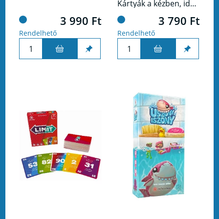
Kártyák a kézben, ideje elővenned a hatodik érzékedet! Jósold meg, hány kört tudsz elvinni a kártyáid alapján.
3 990 Ft
3 790 Ft
Rendelhető
Rendelhető