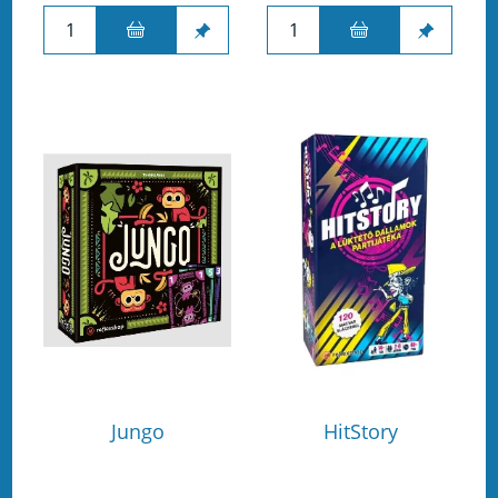
Jungo
HitStory