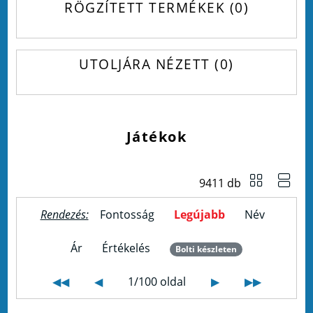
RÖGZÍTETT TERMÉKEK
0
UTOLJÁRA NÉZETT
0
Játékok
9411 db
Rendezés:
Fontosság
Legújabb
Név
Ár
Értékelés
Bolti készleten
◀◀
◀
1/100 oldal
▶
▶▶