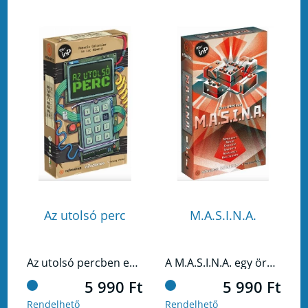
Az utolsó perc
M.A.S.I.N.A.
Az utolsó percben egy elit bombaszakértő csapatként kell trükkös robbanószereket hatástalanítanotok, ami egy ilyen harcedzett bandának nem is lenne akadály, de mindenre csupán egy percetek van, miközben össze kell fognotok, és a szűkös időn belül minden felmerülő problémát el kell hárítanotok.
A M.A.S.I.N.A. egy örökké változó rejtvényekkel teli gép, amit csak Te tudsz megfejteni.
5 990 Ft
5 990 Ft
Rendelhető
Rendelhető