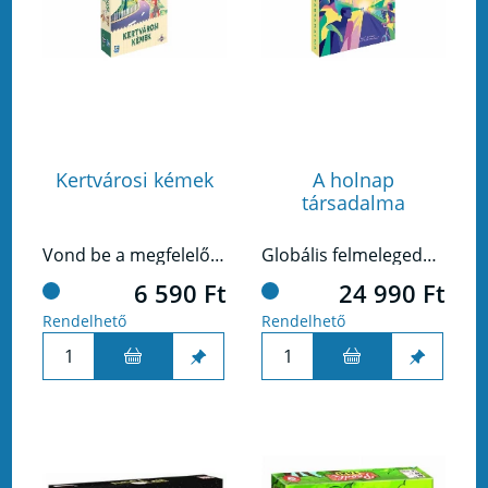
Kertvárosi kémek
A holnap
társadalma
Vond be a megfelelő személyeket, maradj észrevétlen, és leplezd le az ellenfeled!
Globális felmelegedés, veszélyben a közösségek – mentsétek meg a Földet!
6 590 Ft
24 990 Ft
Rendelhető
Rendelhető