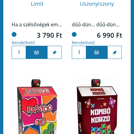
Limit
Uszonyiszony
Ha a szélsőségek embere vagy, ez nem a Te játékod. A legkisebb és a legnagyobb itt nem járható út, középen kell maradnod, hogy a versenyben is esélyed legyen.
dűű-dün… dűű-dün… dűű-dün-dűű-dün!
3 790 Ft
6 990 Ft
Rendelhető
Rendelhető