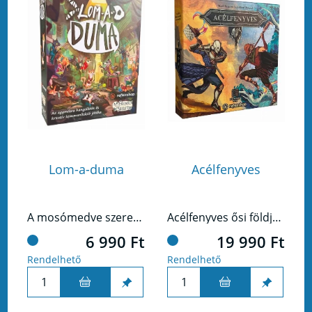
Lom-a-duma
Acélfenyves
A mosómedve szeret jó üzleteket kötni, de sajnos a macskák egy szavát se értik… Egy közös nyelvük van csupán: a lomok! Kommunikáljatok egymással az apróbb kacatokkal, találjátok ki, ki mire gondolhatott és virágoztassátok fel közösen ezt a sikátort!
Acélfenyves ősi földjét, egy soha véget nem érő háború szaggatja. A rideg fémbe öltözött Acélkérgűek és a fák minden titkát ismerő Fenyvesjárók ugyanazt akarják: a hegyek mélyén rejtőző, mindennél erősebb kristályokat. A két esküdt ellenség nem hátrál meg, de nem is tud diadalt aratni.Te kinek az oldalán állsz?
6 990 Ft
19 990 Ft
Rendelhető
Rendelhető