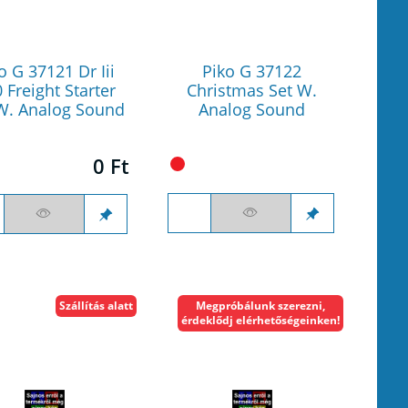
o G 37121 Dr Iii
Piko G 37122
 Freight Starter
Christmas Set W.
W. Analog Sound
Analog Sound
0 Ft
Szállítás alatt
Megpróbálunk szerezni,
érdeklődj elérhetőségeinken!