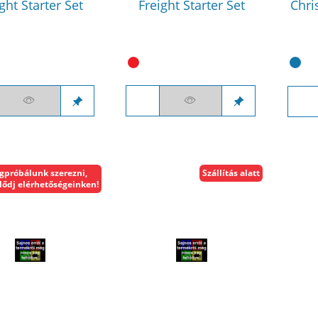
ght Starter Set
Freight Starter Set
Chri
gpróbálunk szerezni,
Szállítás alatt
lődj elérhetőségeinken!