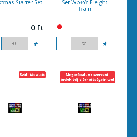
stmas Starter Set
Set Wp+Yr Freight
Train
0 Ft
Szállítás alatt
Megpróbálunk szerezni,
érdeklődj elérhetőségeinken!