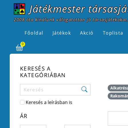
Játékmester társasjá
2008 óta kínálunk válogatottan jó társasjátékokat.
Főoldal
Játékok
Akció
Toplista
0
KERESÉS A
KATEGÓRIÁBAN
Alkatrés
Rakomá
Keresés a leírásban is
ÁR