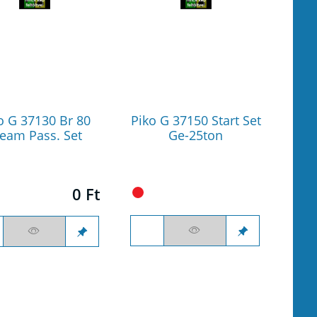
o G 37130 Br 80
Piko G 37150 Start Set
team Pass. Set
Ge-25ton
0 Ft