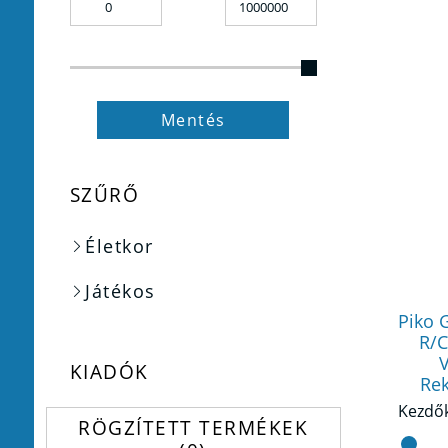
Mentés
SZŰRŐ
Életkor
Játékos
Piko 
R/C
V
KIADÓK
Rek
RÖGZÍTETT TERMÉKEK