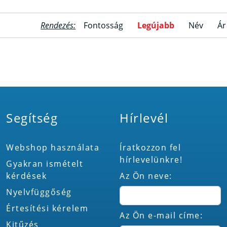
Rendezés:
Fontosság
Legújabb
Név
Ár
Segítség
Hírlevél
Webshop használata
Íratkozzon fel
hírlevelünkre!
Gyakran ismételt
kérdések
Az Ön neve:
Nyelvfüggőség
Értesítési kérelem
Az Ön e-mail címe:
Kitűzés