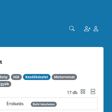
t
dony
Híd
Kezdőkészlet
Motorvonat
Egyéb
17 db
Értékelés
Bolti készleten