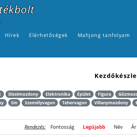
tékbolt
.
Hírek
Elérhetőségek
Mahjong tanfolyam
Kezdőkészle
z
Dízelmozdony
Elektronika
Épület
Figura
Gőzmoz
ny
Sín
Személyvagon
Tehervagon
Villanymozdony
Rendezés:
Fontosság
Legújabb
Név
Ár