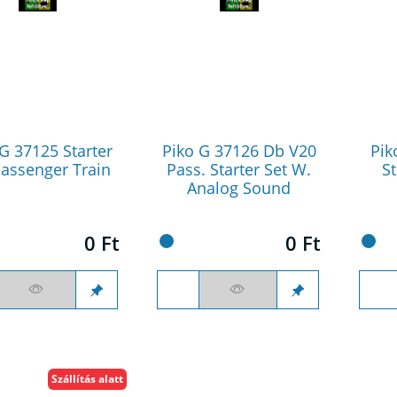
G 37125 Starter
Piko G 37126 Db V20
Pik
Passenger Train
Pass. Starter Set W.
S
Analog Sound
0 Ft
0 Ft
Szállítás alatt