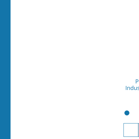
P
Indus