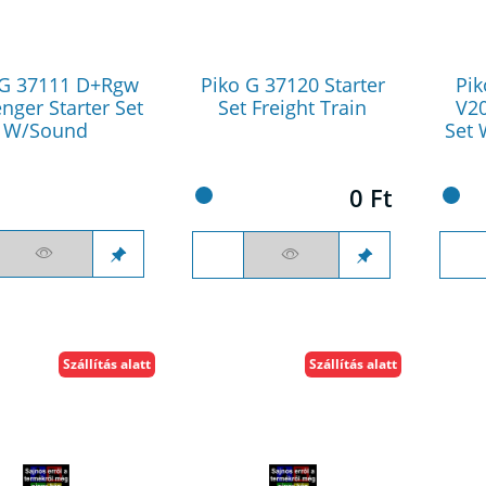
 G 37111 D+Rgw
Piko G 37120 Starter
Pik
nger Starter Set
Set Freight Train
V20
W/Sound
Set 
0 Ft
Szállítás alatt
Szállítás alatt