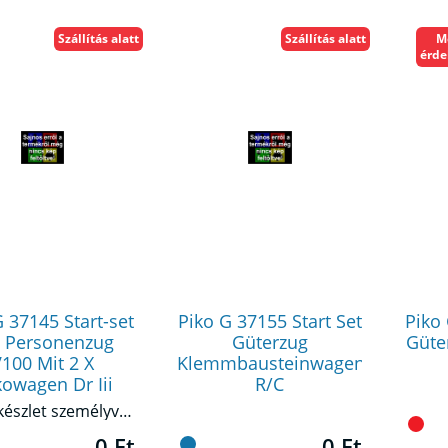
Szállítás alatt
Szállítás alatt
M
érde
G 37145 Start-set
Piko G 37155 Start Set
Piko 
 Personenzug
Güterzug
Güte
100 Mit 2 X
Klemmbausteinwagen
owagen Dr Iii
R/C
Kezdőkészlet személyvonattal.
0 Ft
0 Ft