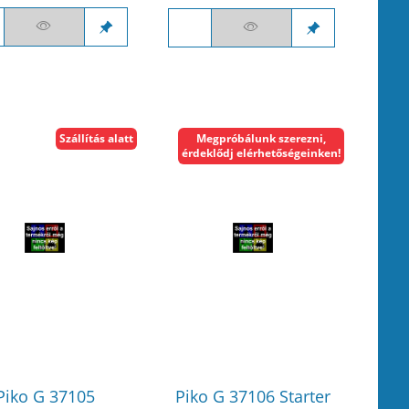
Szállítás alatt
Megpróbálunk szerezni,
érdeklődj elérhetőségeinken!
Piko G 37105
Piko G 37106 Starter