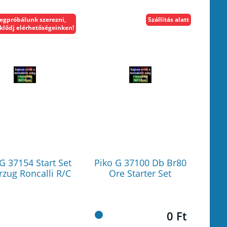
egpróbálunk szerezni,
Szállítás alatt
klődj elérhetőségeinken!
G 37154 Start Set
Piko G 37100 Db Br80
rzug Roncalli R/C
Ore Starter Set
0 Ft