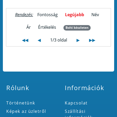
Rendezés:
Fontosság
Legújabb
Név
Ár
Értékelés
Bolti készleten
◀◀
◀
1/3 oldal
▶
▶▶
Rólunk
Információk
Történetünk
Kapcsolat
Képek az üzletről
Szállítási