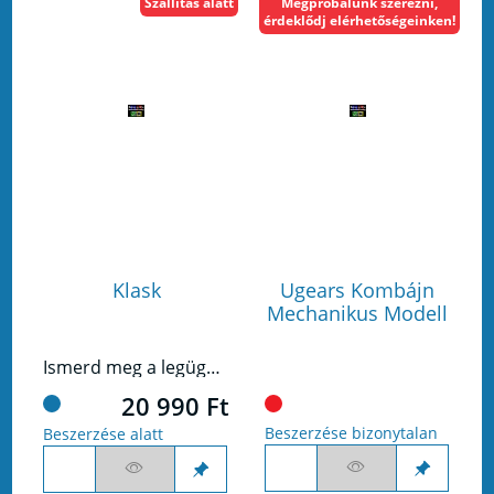
Szállítás alatt
Megpróbálunk szerezni,
érdeklődj elérhetőségeinken!
Klask
Ugears Kombájn
Mechanikus Modell
Ismerd meg a legügyességibb társasjátékot, és a legtársasjátékosabb ügyességi játékot!
20 990 Ft
Beszerzése bizonytalan
Beszerzése alatt