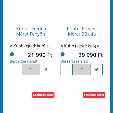
Kubb - Eredeti
Kubb - Eredeti
Méret Fenyőfa
Méret Bükkfa
A Kubb (ejtsd: kub) egy régi klasszikus svéd játék, egy kis balti-tengeri szigetről származik.
A Kubb (ejtsd: kub) egy régi klasszikus svéd játék, egy kis balti-tengeri szigetről származik.
21 990 Ft
29 990 Ft
Beszerzése alatt
Beszerzése alatt
Szállítás alatt
Szállítás alatt