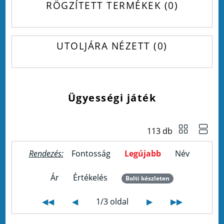
RÖGZÍTETT TERMÉKEK
0
UTOLJÁRA NÉZETT
0
Ügyességi játék
113 db
Rendezés:
Fontosság
Legújabb
Név
Ár
Értékelés
Bolti készleten
◀◀
◀
1/3 oldal
▶
▶▶