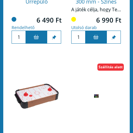
Űrrepülő
300 mm - Színes
A játék célja, hogy Te maradj az utolsó játékos akinek sikerül úgy kihúznia egy fahasábot, úgy hogy a torony nem dől le.
6 490 Ft
6 990 Ft
Rendelhető
Utolsó darab
Szállítás alatt