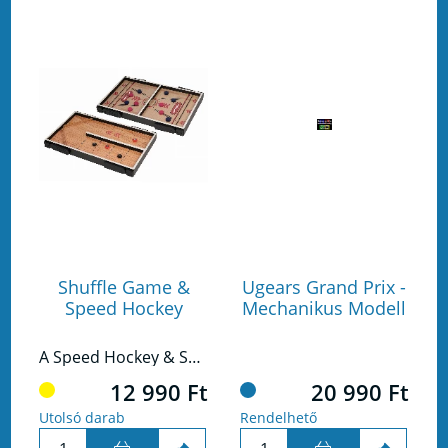
Shuffle Game &
Ugears Grand Prix -
Speed Hockey
Mechanikus Modell
A Speed Hockey & Shuffle Game két gyors tempójú játék kicsiknek és nagyoknak egyaránt.
12 990 Ft
20 990 Ft
Utolsó darab
Rendelhető