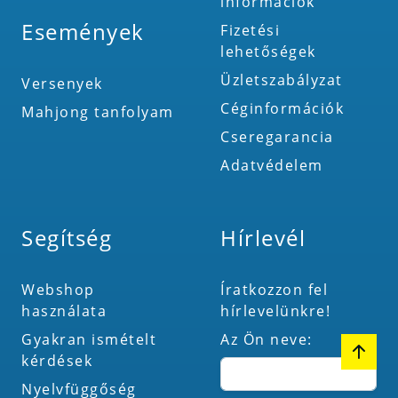
információk
Események
Fizetési
lehetőségek
Üzletszabályzat
Versenyek
Céginformációk
Mahjong tanfolyam
Cseregarancia
Adatvédelem
Segítség
Hírlevél
Webshop
Íratkozzon fel
használata
hírlevelünkre!
Gyakran ismételt
Az Ön neve:
kérdések
Nyelvfüggőség