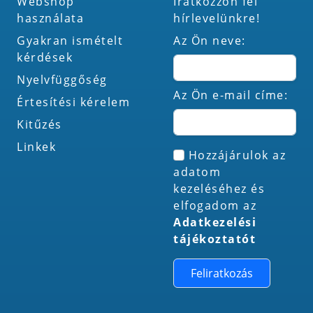
Webshop
Íratkozzon fel
használata
hírlevelünkre!
Gyakran ismételt
Az Ön neve:
kérdések
Nyelvfüggőség
Az Ön e-mail címe:
Értesítési kérelem
Kitűzés
Linkek
Hozzájárulok az
adatom
kezeléséhez és
elfogadom az
Adatkezelési
tájékoztatót
Feliratkozás