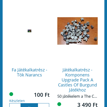
Fa Játékalkatrész -
Játékalkatrész -
Tök Narancs
Komponens
Upgrade Pack A
Castles Of Burgund
Játékhoz
100 Ft
50 játékelem a The Castles of Burgundy játék karton jelölőinek lecserélésére.
Készleten
3 490 Ft