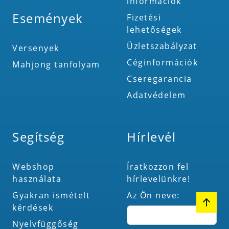
információk
Események
Fizetési
lehetőségek
Üzletszabályzat
Versenyek
Céginformációk
Mahjong tanfolyam
Cseregarancia
Adatvédelem
Segítség
Hírlevél
Webshop
Íratkozzon fel
használata
hírlevelünkre!
Gyakran ismételt
Az Ön neve:
kérdések
Nyelvfüggőség