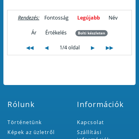
Rendezés:
Fontosság
Legújabb
Név
Ár
Értékelés
Bolti készleten
◀◀
◀
1/4 oldal
▶
▶▶
Rólunk
Információk
Történetünk
Kapcsolat
Képek az üzletről
Szállítási