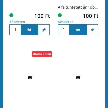
A feltüntetett ár 1db termékre vonatkozik!
100 Ft
100 Ft
Készleten
Készleten
Utolsó darab