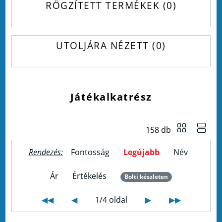
RÖGZÍTETT TERMÉKEK
0
UTOLJÁRA NÉZETT
0
Játékalkatrész
158 db
Rendezés:
Fontosság
Legújabb
Név
Ár
Értékelés
Bolti készleten
◀◀
◀
1/4 oldal
▶
▶▶