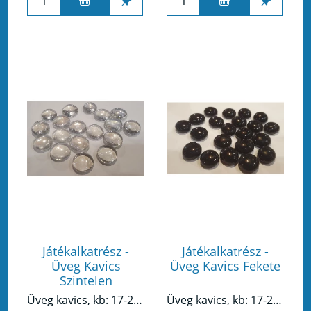
Játékalkatrész -
Játékalkatrész -
Üveg Kavics
Üveg Kavics Fekete
Szintelen
Üveg kavics, kb: 17-20mm átmerőjű 7-10mm magas.Alkalmas élet vagy pontszám vagy más egyéb érték jelzésére.
Üveg kavics, kb: 17-20mm átmerőjű 7-10mm magas.Alkalmas élet vagy pontszám vagy más egyéb érték jelzésére.