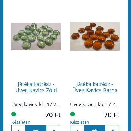
Játékalkatrész -
Játékalkatrész -
Üveg Kavics Zöld
Üveg Kavics Barna
Üveg kavics, kb: 17-20mm átmerőjű 7-10mm magas.Alkalmas élet vagy pontszám vagy más egyéb érték jelzésére.
Üveg kavics, kb: 17-20mm átmerőjű 7-10mm magas.Alkalmas élet vagy pontszám vagy más egyéb érték jelzésére.
70 Ft
70 Ft
Készleten
Készleten