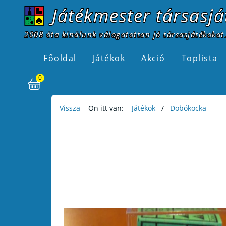
Játékmester társasjá
2008 óta kínálunk válogatottan jó társasjátékokat.
Főoldal
Játékok
Akció
Toplista
0
Vissza
Ön itt van:
Játékok
Dobókocka