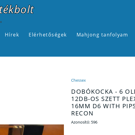
tékbolt
.
Hírek
Elérhetőségek
Mahjong tanfolyam
Chessex
DOBÓKOCKA - 6 OL
12DB-OS SZETT PLE
16MM D6 WITH PIP
RECON
Azonosító:
596