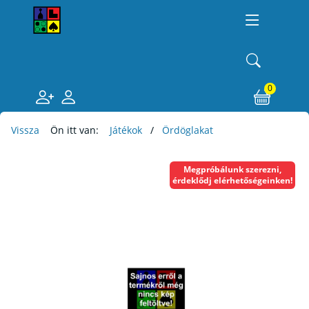
0
Vissza
Ön itt van:
Játékok
Ördöglakat
Megpróbálunk szerezni,
érdeklődj elérhetőségeinken!