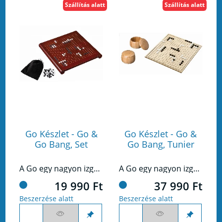
Szállítás alatt
Szállítás alatt
Go Készlet - Go &
Go Készlet - Go &
Go Bang, Set
Go Bang, Tunier
A Go egy nagyon izgalmas, két fős stratégiai játék.
A Go egy nagyon izgalmas, két fős stratégiai játék.
19 990 Ft
37 990 Ft
Beszerzése alatt
Beszerzése alatt