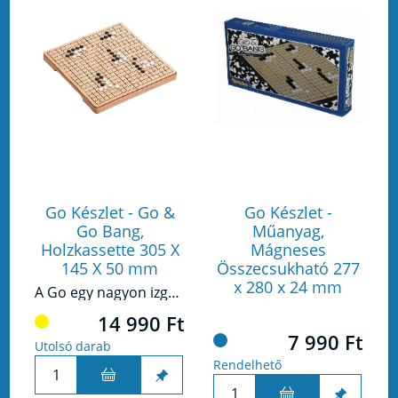
Go Készlet - Go &
Go Készlet -
Go Bang,
Műanyag,
Holzkassette 305 X
Mágneses
145 X 50 mm
Összecsukható 277
x 280 x 24 mm
A Go egy nagyon izgalmas, két fős stratégiai játék.
14 990 Ft
7 990 Ft
Utolsó darab
Rendelhető