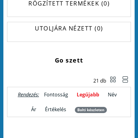
RÖGZÍTETT TERMÉKEK
0
UTOLJÁRA NÉZETT
0
Go szett
21 db
Rendezés:
Fontosság
Legújabb
Név
Ár
Értékelés
Bolti készleten