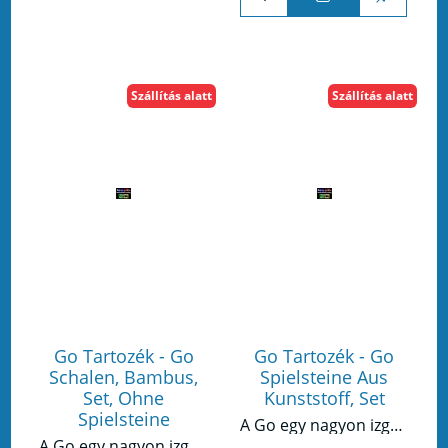
Szállítás alatt
Szállítás alatt
Go Tartozék - Go
Go Tartozék - Go
Schalen, Bambus,
Spielsteine Aus
Set, Ohne
Kunststoff, Set
Spielsteine
A Go egy nagyon izgalmas, két fős stratégiai játék.
A Go egy nagyon izgalmas, két fős stratégiai játék.