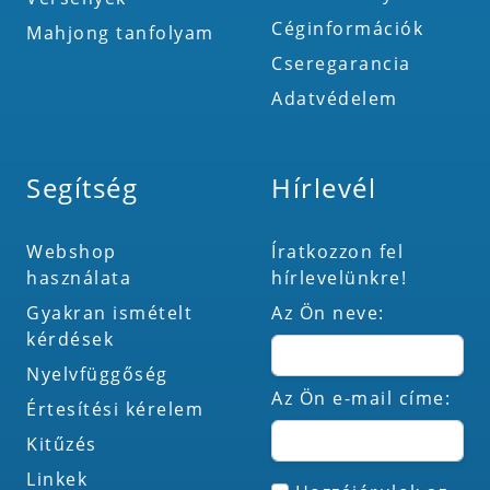
Céginformációk
Mahjong tanfolyam
Cseregarancia
Adatvédelem
Segítség
Hírlevél
Webshop
Íratkozzon fel
használata
hírlevelünkre!
Gyakran ismételt
Az Ön neve:
kérdések
Nyelvfüggőség
Az Ön e-mail címe:
Értesítési kérelem
Kitűzés
Linkek