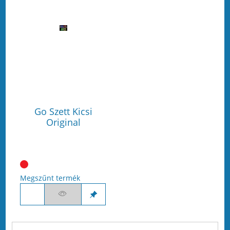
Go Szett Kicsi
Original
Megszűnt termék