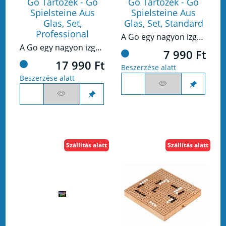
Go Tartozék - Go
Go Tartozék - Go
Spielsteine Aus
Spielsteine Aus
Glas, Set,
Glas, Set, Standard
Professional
A Go egy nagyon izgalmas, két fős stratégiai játék.
A Go egy nagyon izgalmas, két fős stratégiai játék.
7 990 Ft
17 990 Ft
Beszerzése alatt
Beszerzése alatt
Szállítás alatt
Szállítás alatt