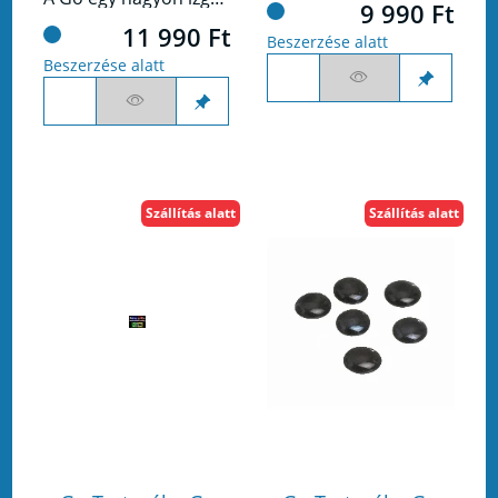
9 990 Ft
11 990 Ft
Beszerzése alatt
Beszerzése alatt
Szállítás alatt
Szállítás alatt