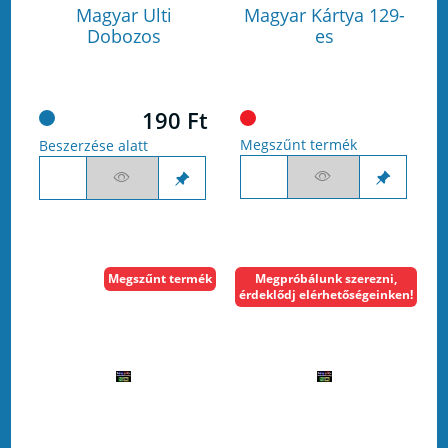
Magyar Ulti
Magyar Kártya 129-
Dobozos
es
190 Ft
Megszűnt termék
Beszerzése alatt
Megszűnt termék
Megpróbálunk szerezni,
érdeklődj elérhetőségeinken!