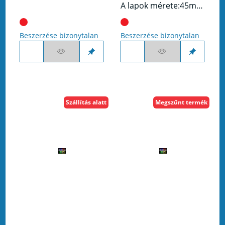
A lapok mérete:45mmx67mm
Beszerzése bizonytalan
Beszerzése bizonytalan
Szállítás alatt
Megszűnt termék