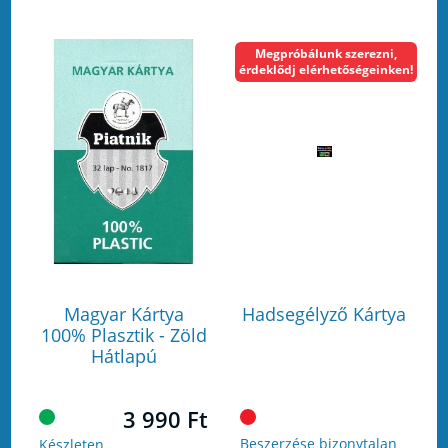
Megpróbálunk szerezni,
érdeklődj elérhetőségeinken!
Magyar Kártya
Hadsegélyző Kártya
100% Plasztik - Zöld
Hátlapú
3 990 Ft
Beszerzése bizonytalan
Készleten