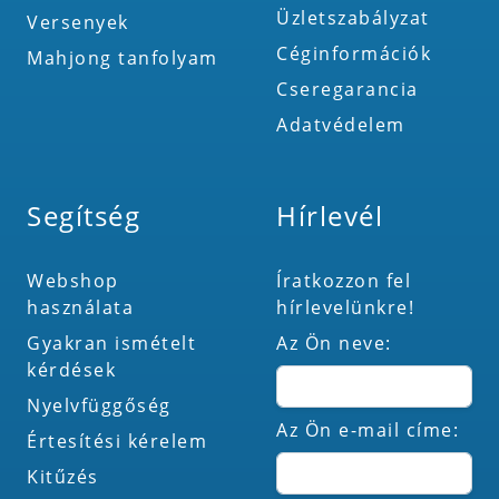
Üzletszabályzat
Versenyek
Céginformációk
Mahjong tanfolyam
Cseregarancia
Adatvédelem
Segítség
Hírlevél
Webshop
Íratkozzon fel
használata
hírlevelünkre!
Gyakran ismételt
Az Ön neve:
kérdések
Nyelvfüggőség
Az Ön e-mail címe:
Értesítési kérelem
Kitűzés