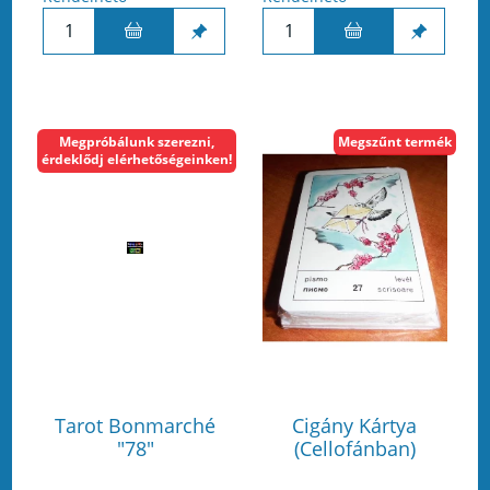
Megpróbálunk szerezni,
Megszűnt termék
érdeklődj elérhetőségeinken!
Tarot Bonmarché
Cigány Kártya
"78"
(Cellofánban)