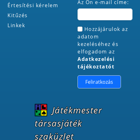
Az Ön e-mail címe:
Értesítési kérelem
Kitűzés
Linkek
Hozzájárulok az
adatom
kezeléséhez és
elfogadom az
Adatkezelési
tájékoztatót
Feliratkozás
Játékmester
társasjáték
szaküzlet