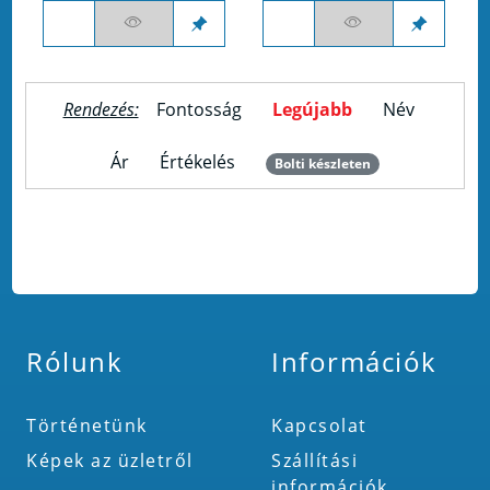
Rendezés:
Fontosság
Legújabb
Név
Ár
Értékelés
Bolti készleten
Rólunk
Információk
Történetünk
Kapcsolat
Képek az üzletről
Szállítási
információk