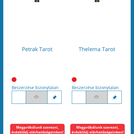
Petrak Tarot
Thelema Tarot
Beszerzése bizonytalan
Beszerzése bizonytalan
Megpróbálunk szerezni,
Megpróbálunk szerezni,
érdeklődj elérhetőségeinken!
érdeklődj elérhetőségeinken!