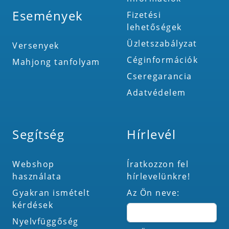
Események
Fizetési
lehetőségek
Üzletszabályzat
Versenyek
Céginformációk
Mahjong tanfolyam
Cseregarancia
Adatvédelem
Segítség
Hírlevél
Webshop
Íratkozzon fel
használata
hírlevelünkre!
Gyakran ismételt
Az Ön neve:
kérdések
Nyelvfüggőség