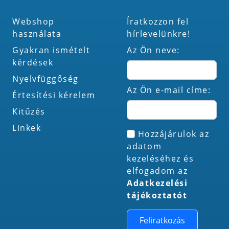
Webshop
Íratkozzon fel
használata
hírlevelünkre!
Gyakran ismételt
Az Ön neve:
kérdések
Nyelvfüggőség
Az Ön e-mail címe:
Értesítési kérelem
Kitűzés
Linkek
Hozzájárulok az
adatom
kezeléséhez és
elfogadom az
Adatkezelési
tájékoztatót
Feliratkozás