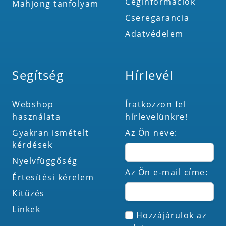
Céginformációk
Mahjong tanfolyam
Cseregarancia
Adatvédelem
Segítség
Hírlevél
Webshop
Íratkozzon fel
használata
hírlevelünkre!
Gyakran ismételt
Az Ön neve:
kérdések
Nyelvfüggőség
Az Ön e-mail címe:
Értesítési kérelem
Kitűzés
Linkek
Hozzájárulok az