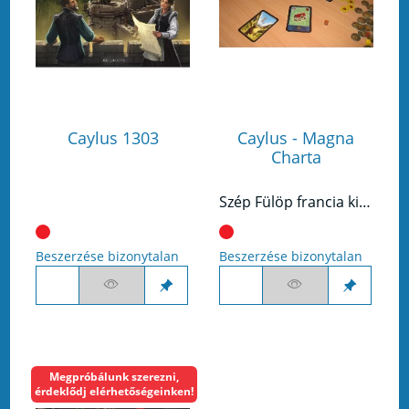
Caylus 1303
Caylus - Magna
Charta
Szép Fülöp francia király 1289-ban megparancsolta, hogy épüljön meg Caylus várkastélya, ami most még csak egy jelentéktelen falucska, de az úton építészek, munkások, mesteremberek érkeznek. Lassan város születik a földhányások, kőhalmok és állványok körül...
Beszerzése bizonytalan
Beszerzése bizonytalan
Megpróbálunk szerezni,
érdeklődj elérhetőségeinken!