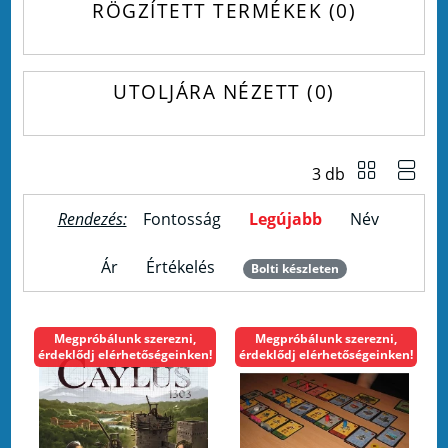
RÖGZÍTETT TERMÉKEK
0
UTOLJÁRA NÉZETT
0
3 db
Rendezés:
Fontosság
Legújabb
Név
Ár
Értékelés
Bolti készleten
Megpróbálunk szerezni,
Megpróbálunk szerezni,
érdeklődj elérhetőségeinken!
érdeklődj elérhetőségeinken!