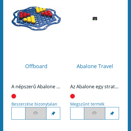
Offboard
Abalone Travel
A népszerű Abalone legjobb hagyományait folytatja ez a játék, mely egy apró csavarral válik még komolyabb kihívássá elődjénél. Ebben a játékban is golyókat mozgatunk a pályán, és megpróbáljuk ellenfelünk golyóit letolni arról, de itt már az sem mindegy, hova érkeznek a letolt golyók. A tábla peremén különböző pontértékű célterületek helyezkednek el, a kitolt golyók ide kerülnek, és így érnek 1, 2 vagy 3 pontot. A játékot az nyeri, aki ellenfele golyóinak letolásával előbb összegyűjt 6 pontot. Nagyobb odafigyelést és tervezést igényel hát ez a játék, mint elődje, talán mondhatjuk azt is: Abalone haladóknak!
Az Abalone egy stratégiai, logikai játék, melynek sikere az egyszerűségéből adódik. A játékszabály percek alatt elsajátítható. A játékfelületen fehér és fekete golyók sorakoznak egymással szemben. Vajon kinek sikerül az ellenfél golyóját kilökni a játékmezőn kívülre?
Beszerzése bizonytalan
Megszűnt termék