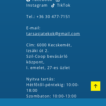
Instagram
TikTok
Tel.: +36 30 477-7151
E-mail:
tarsasjatekok@gmail.com
Cím: 6000 Kecskemét,
Izsáki út 2.
Szil-Coop bevásárló
központ,
I. emelet, 27-es üzlet
Nyitva tartás:
Hétfőtől-péntekig: 10:00-
18:00
Szombaton: 10:00-13:00