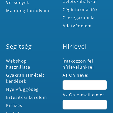
Üzletszabályzat
Versenyek
Céginformációk
Mahjong tanfolyam
Cseregarancia
Adatvédelem
Segítség
Hírlevél
Webshop
Íratkozzon fel
használata
hírlevelünkre!
Gyakran ismételt
Az Ön neve:
kérdések
Nyelvfüggőség
Az Ön e-mail címe:
Értesítési kérelem
Kitűzés