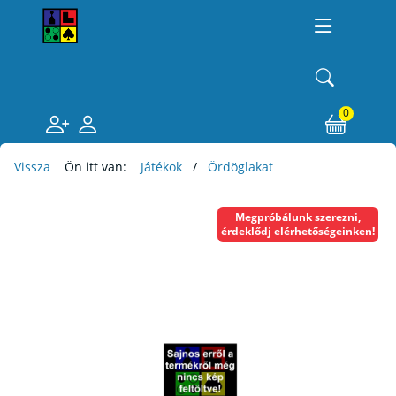
0
Vissza
Ön itt van:
Játékok
Ördöglakat
Megpróbálunk szerezni,
érdeklődj elérhetőségeinken!