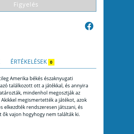
Figyelés
K
ÉRTÉKELÉSEK
0
ileg Amerika békés északnyugati
azó találkozott ott a játékkal, és annyira
határozták, mindenhol megosztják az
Akikkel megismertették a játékot, azok
s elkezdték rendszeresen játszani, és
 ők vajon hogyhogy nem találták ki.