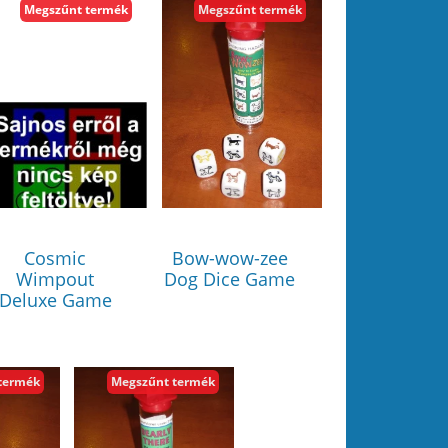
Megszűnt termék
Megszűnt termék
Cosmic
Bow-wow-zee
Wimpout
Dog Dice Game
Deluxe Game
termék
Megszűnt termék