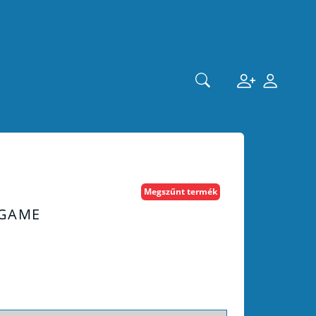
Megszűnt termék
 GAME