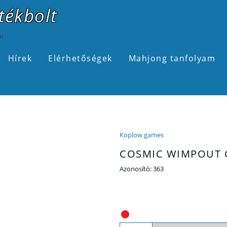
tékbolt
.
Hírek
Elérhetőségek
Mahjong tanfolyam
Koplow games
COSMIC WIMPOUT
Azonosító:
363