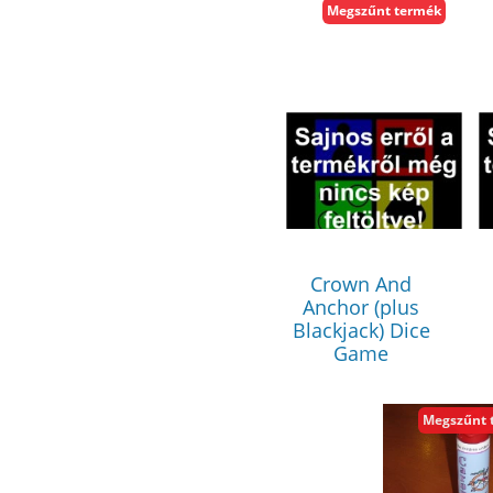
Megszűnt termék
Crown And
Anchor (plus
Blackjack) Dice
Game
Megszűnt 