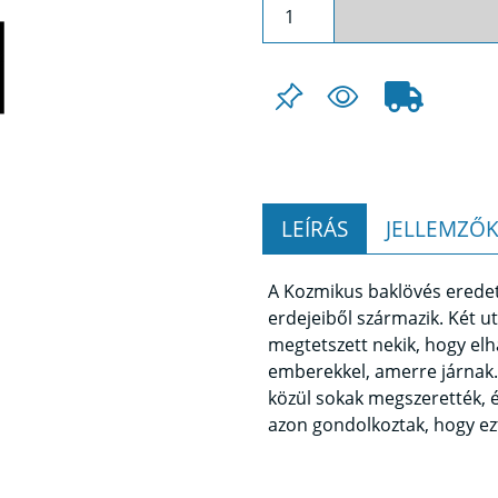
LEÍRÁS
JELLEMZŐ
A Kozmikus baklövés eredet
erdejeiből származik. Két ut
megtetszett nekik, hogy el
emberekkel, amerre járnak. 
közül sokak megszerették, é
azon gondolkoztak, hogy ezt