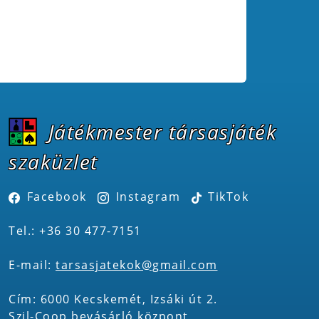
Játékmester társasjáték
szaküzlet
Facebook
Instagram
TikTok
Tel.: +36 30 477-7151
E-mail:
tarsasjatekok@gmail.com
Cím: 6000 Kecskemét, Izsáki út 2.
Szil-Coop bevásárló központ,