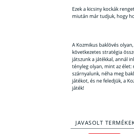
Ezek a kicsiny kockák renge
miután már tudjuk, hogy hog
A Kozmikus baklövés olyan, 
következetes stratégia öss
játszunk a játékkal, annál 
tényleg olyan, mint az éle
szárnyalunk, néha meg bakl
játékot, és ne feledjük, a 
játék!
JAVASOLT TERMÉKE