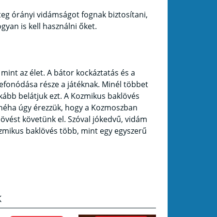
teg órányi vidámságot fognak biztosítani,
yan is kell használni őket.
mint az élet. A bátor kockáztatás és a
zefonódása része a játéknak. Minél többet
inkább belátjuk ezt. A Kozmikus baklövés
t: néha úgy érezzük, hogy a Kozmoszban
övést követünk el. Szóval jókedvű, vidám
Kozmikus baklövés több, mint egy egyszerű
K