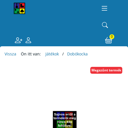
0
Vissza
Ön itt van:
Játékok
Dobókocka
Megszűnt termék