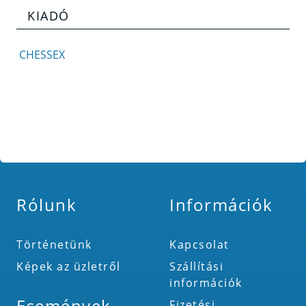
KIADÓ
CHESSEX
Rólunk
Információk
Történetünk
Kapcsolat
Képek az üzletről
Szállítási
információk
Események
Fizetési