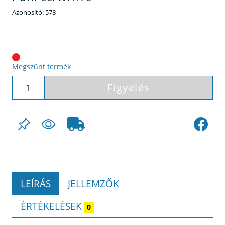
Azonosító:
578
Megszűnt termék
Figyelés
LEÍRÁS
JELLEMZŐK
ÉRTÉKELÉSEK
0