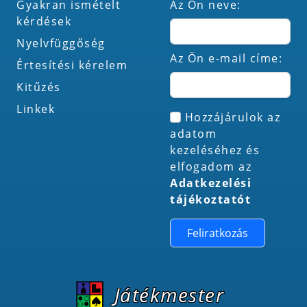
Gyakran ismételt
Az Ön neve:
kérdések
Nyelvfüggőség
Az Ön e-mail címe:
Értesítési kérelem
Kitűzés
Linkek
Hozzájárulok az
adatom
kezeléséhez és
elfogadom az
Adatkezelési
tájékoztatót
Feliratkozás
Játékmester