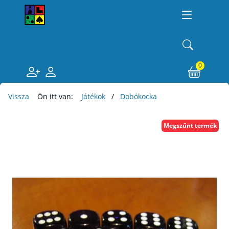
0
Vissza
Ön itt van:
Játékok
Dobókocka
Megszűnt termék