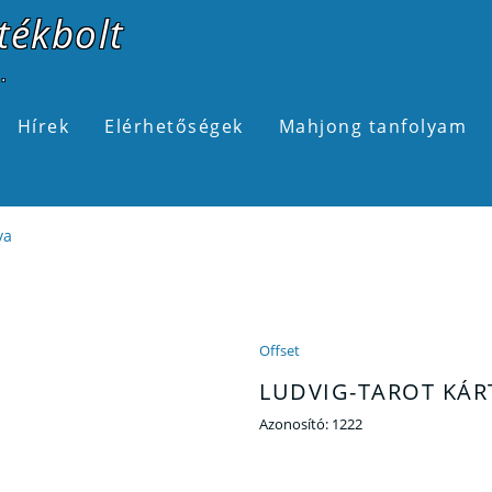
tékbolt
.
Hírek
Elérhetőségek
Mahjong tanfolyam
ya
Offset
LUDVIG-TAROT KÁR
Azonosító:
1222