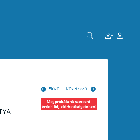
Előző
Következő
Megpróbálunk szerezni,
érdeklődj elérhetőségeinken!
TYA