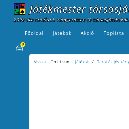
Játékmester társasjá
2008 óta kínálunk válogatottan jó társasjátékokat.
Főoldal
Játékok
Akció
Toplista
0
Vissza
Ön itt van:
Játékok
Tarot és jós kárt