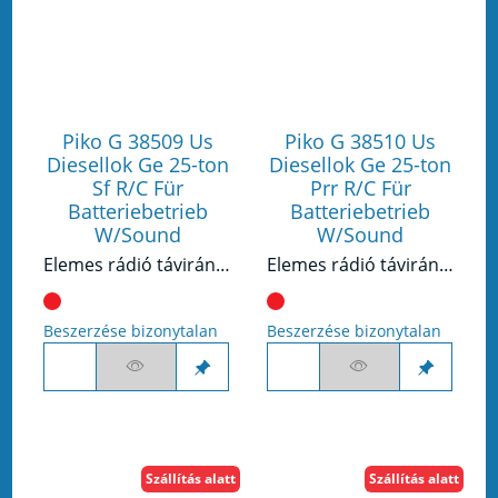
Piko G 38509 Us
Piko G 38510 Us
Diesellok Ge 25-ton
Diesellok Ge 25-ton
Sf R/C Für
Prr R/C Für
Batteriebetrieb
Batteriebetrieb
W/Sound
W/Sound
Elemes rádió távirányítáú dízelmozdony GE 25-Ton
Elemes rádió távirányítáú dízelmozdony GE 25-Ton
Beszerzése bizonytalan
Beszerzése bizonytalan
Szállítás alatt
Szállítás alatt