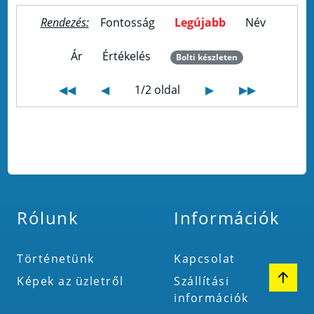
Rendezés:
Fontosság
Legújabb
Név
Ár
Értékelés
Bolti készleten
◀◀
◀
1/2 oldal
▶
▶▶
Rólunk
Információk
Történetünk
Kapcsolat
Képek az üzletről
Szállítási
információk