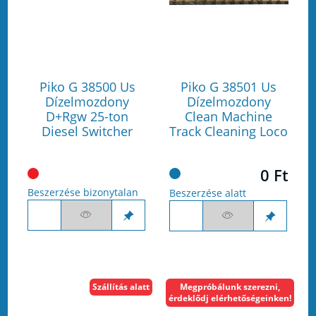
Piko G 38500 Us
Piko G 38501 Us
Dízelmozdony
Dízelmozdony
D+Rgw 25-ton
Clean Machine
Diesel Switcher
Track Cleaning Loco
0 Ft
Beszerzése bizonytalan
Beszerzése alatt
Szállítás alatt
Megpróbálunk szerezni,
érdeklődj elérhetőségeinken!