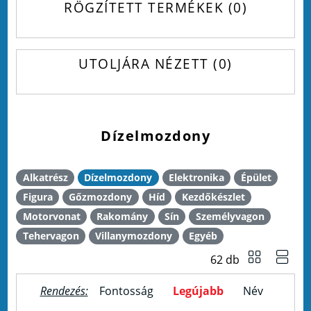
RÖGZÍTETT TERMÉKEK
0
UTOLJÁRA NÉZETT
0
Dízelmozdony
Alkatrész
Dízelmozdony
Elektronika
Épület
Figura
Gőzmozdony
Híd
Kezdőkészlet
Motorvonat
Rakomány
Sín
Személyvagon
Tehervagon
Villanymozdony
Egyéb
62 db
Rendezés:
Fontosság
Legújabb
Név