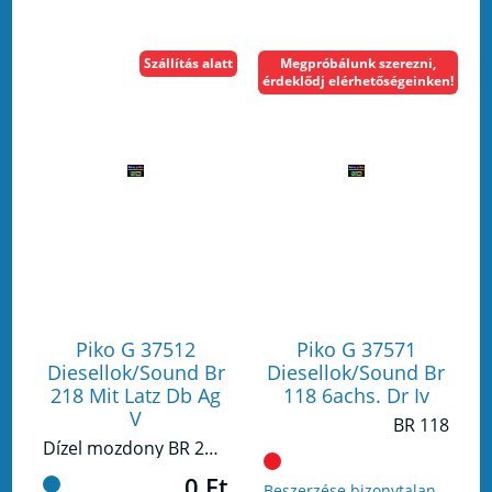
Szállítás alatt
Megpróbálunk szerezni,
érdeklődj elérhetőségeinken!
Piko G 37512
Piko G 37571
Diesellok/Sound Br
Diesellok/Sound Br
218 Mit Latz Db Ag
118 6achs. Dr Iv
V
BR 118
Dízel mozdony BR 218 DB AG V
0 Ft
Beszerzése bizonytalan