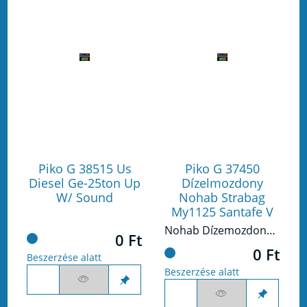
Piko G 38515 Us
Piko G 37450
Diesel Ge-25ton Up
Dízelmozdony
W/ Sound
Nohab Strabag
My1125 Santafe V
Nohab Dízemozdony Strabag
0 Ft
0 Ft
Beszerzése alatt
Beszerzése alatt