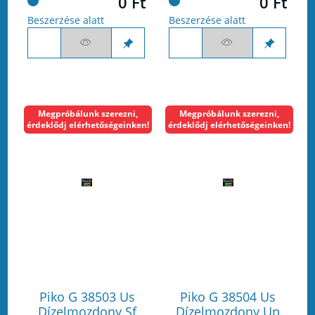
0 Ft
0 Ft
Beszerzése alatt
Beszerzése alatt
Megpróbálunk szerezni,
Megpróbálunk szerezni,
érdeklődj elérhetőségeinken!
érdeklődj elérhetőségeinken!
Piko G 38503 Us
Piko G 38504 Us
Dízelmozdony Sf
Dízelmozdony Up