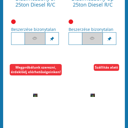
25ton Diesel R/C
25ton Diesel R/C
Beszerzése bizonytalan
Beszerzése bizonytalan
Megpróbálunk szerezni,
Szállítás alatt
érdeklődj elérhetőségeinken!