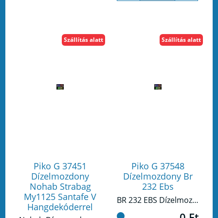
Szállítás alatt
Szállítás alatt
Piko G 37451
Piko G 37548
Dízelmozdony
Dízelmozdony Br
Nohab Strabag
232 Ebs
My1125 Santafe V
BR 232 EBS Dízelmozdony
Hangdekóderrel
0 Ft