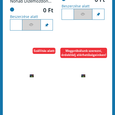
Nohab Dízemozdony Strabag
Beszerzése alatt
0 Ft
Beszerzése alatt
Szállítás alatt
Megpróbálunk szerezni,
érdeklődj elérhetőségeinken!