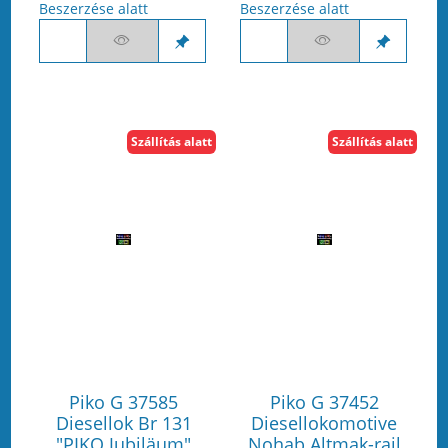
Beszerzése alatt
Beszerzése alatt
Szállítás alatt
Szállítás alatt
Piko G 37585
Piko G 37452
Diesellok Br 131
Diesellokomotive
"PIKO Jubiläum"
Nohab Altmak-rail