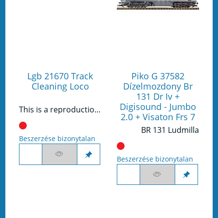
Lgb 21670 Track
Piko G 37582
Cleaning Loco
Dízelmozdony Br
131 Dr Iv +
Digisound - Jumbo
This is a reproduction of a track laying machine as used all over the world. Cleaning dirty rails is child's play with this LGB model. Two cleaning wheels rotate in the opposite direction of the direction of travel to achieve the most effective cleaning. Length over the buffers 43.5 cm
2.0 + Visaton Frs 7
BR 131 Ludmilla
Beszerzése bizonytalan
Beszerzése bizonytalan