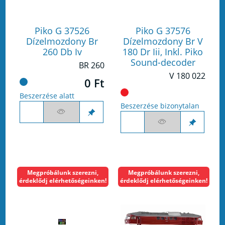
Piko G 37526
Piko G 37576
Dízelmozdony Br
Dízelmozdony Br V
260 Db Iv
180 Dr Iii, Inkl. Piko
Sound-decoder
BR 260
V 180 022
0 Ft
Beszerzése alatt
Beszerzése bizonytalan
Megpróbálunk szerezni,
Megpróbálunk szerezni,
érdeklődj elérhetőségeinken!
érdeklődj elérhetőségeinken!