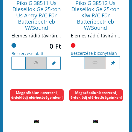
Piko G 38511 Us
Piko G 38512 Us
Diesellok Ge 25-ton
Diesellok Ge 25-ton
Us Army R/C Für
Klw R/C Für
Batteriebetrieb
Batteriebetrieb
W/Sound
W/Sound
Elemes rádió távirányítáú dízelmozdony GE 25-Ton
Elemes rádió távirányítáú dízelmozdony GE 25-Ton
0 Ft
Beszerzése bizonytalan
Beszerzése alatt
Megpróbálunk szerezni,
Megpróbálunk szerezni,
érdeklődj elérhetőségeinken!
érdeklődj elérhetőségeinken!