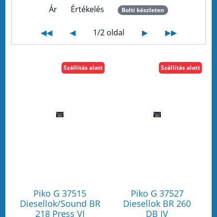
Ár
Értékelés
Bolti készleten
◀◀
◀
1/2 oldal
▶
▶▶
Szállítás alatt
Szállítás alatt
Piko G 37515
Piko G 37527
Diesellok/Sound BR
Diesellok BR 260
218 Press VI
DB IV