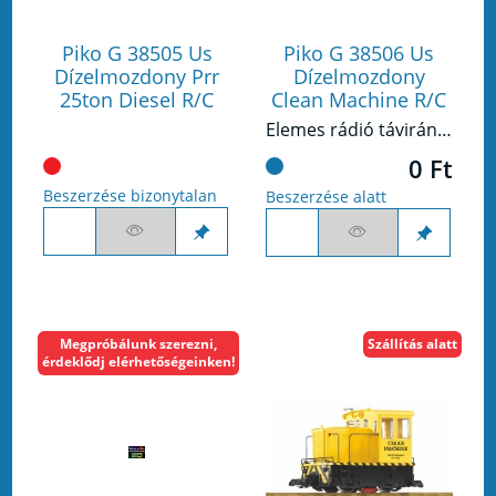
Piko G 38505 Us
Piko G 38506 Us
Dízelmozdony Prr
Dízelmozdony
25ton Diesel R/C
Clean Machine R/C
Elemes rádió távirányítáú síntisztító dízelmozdony GE 25-Ton
0 Ft
Beszerzése bizonytalan
Beszerzése alatt
Megpróbálunk szerezni,
Szállítás alatt
érdeklődj elérhetőségeinken!