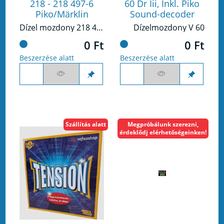
218 - 218 497-6
60 Dr Iii, Inkl. Piko
Piko/Märklin
Sound-decoder
Dízel mozdony 218 497-6 PIKO / Märklin
Dízelmozdony V 60
0 Ft
0 Ft
Beszerzése alatt
Beszerzése alatt
Szállítás alatt
Megpróbálunk szerezni,
érdeklődj elérhetőségeinken!