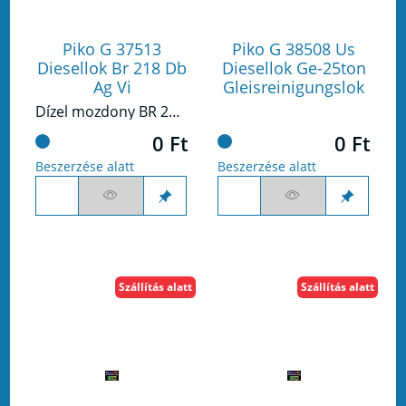
Piko G 37513
Piko G 38508 Us
Diesellok Br 218 Db
Diesellok Ge-25ton
Ag Vi
Gleisreinigungslok
Dízel mozdony BR 218 DB VI
0 Ft
0 Ft
Beszerzése alatt
Beszerzése alatt
Szállítás alatt
Szállítás alatt