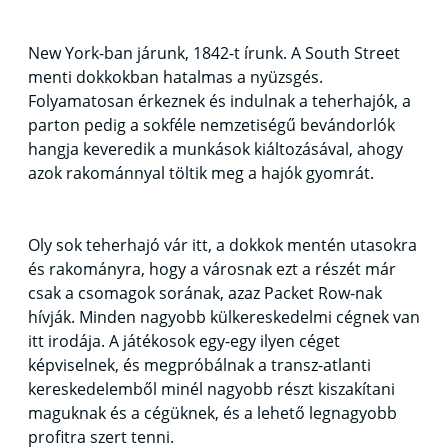
New York-ban járunk, 1842-t írunk. A South Street
menti dokkokban hatalmas a nyüzsgés.
Folyamatosan érkeznek és indulnak a teherhajók, a
parton pedig a sokféle nemzetiségű bevándorlók
hangja keveredik a munkások kiáltozásával, ahogy
azok rakománnyal töltik meg a hajók gyomrát.
Oly sok teherhajó vár itt, a dokkok mentén utasokra
és rakományra, hogy a városnak ezt a részét már
csak a csomagok sorának, azaz Packet Row-nak
hívják. Minden nagyobb külkereskedelmi cégnek van
itt irodája. A játékosok egy-egy ilyen céget
képviselnek, és megpróbálnak a transz-atlanti
kereskedelemből minél nagyobb részt kiszakítani
maguknak és a cégüknek, és a lehető legnagyobb
profitra szert tenni.