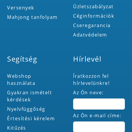
Üzletszabályzat
Versenyek
Céginformációk
Mahjong tanfolyam
Cseregarancia
Adatvédelem
Segítség
Hírlevél
Webshop
Íratkozzon fel
használata
hírlevelünkre!
Gyakran ismételt
Az Ön neve:
kérdések
Nyelvfüggőség
Az Ön e-mail címe:
Értesítési kérelem
Kitűzés