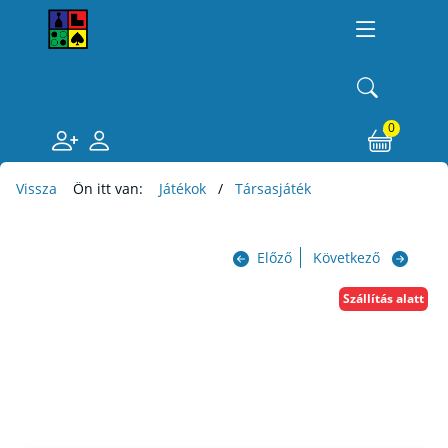
0
Vissza
Ön itt van:
Játékok
Társasjáték
Előző
Következő
Szállítás alatt