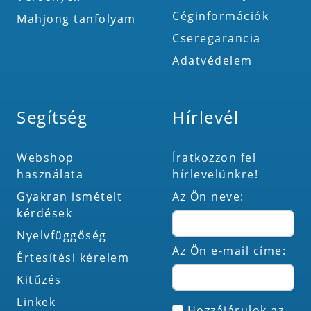
Céginformációk
Mahjong tanfolyam
Cseregarancia
Adatvédelem
Segítség
Hírlevél
Webshop
Íratkozzon fel
használata
hírlevelünkre!
Gyakran ismételt
Az Ön neve:
kérdések
Nyelvfüggőség
Az Ön e-mail címe:
Értesítési kérelem
Kitűzés
Linkek
Hozzájárulok az