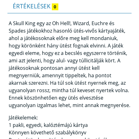
ÉRTÉKELÉSEK
0
A Skull King egy az Oh Hell!, Wizard, Euchre és
Spades játékokhoz hasonló ütés-vivős kártyajáték,
ahol a játékosoknak előre meg kell mondaniuk,
hogy körönként hány ütést fognak elvinni. A játék
egyedi eleme, hogy ez a becslés egyszerre történik,
ami azt jelenti, hogy alul- vagy túllicitálják kört. A
játékosoknak pontosan annyi ütést kell
megnyerniük, amennyit tippeltek, ha pontot
akarnak szerezni. Ha túl sok ütést nyernek meg, az
ugyanolyan rossz, mintha túl keveset nyertek volna.
Ennek köszönhetően egy ütés elvesztése
ugyanolyan izgalmas lehet, mint annak megnyerése.
Játékelemek:
1 pakli, egyedi, kalóztémájú kártya
Könnyen követhető szabálykönyv