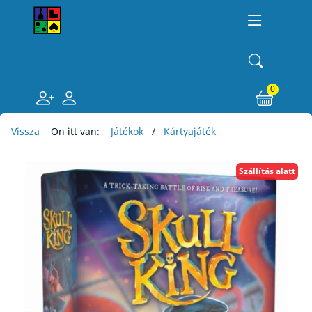
0
Vissza
Ön itt van:
Játékok
Kártyajáték
Szállítás alatt