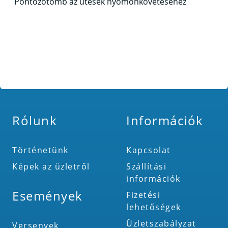
Pontozótömb az ütések nyomonkövetéséhez
Rólunk
Információk
Történetünk
Kapcsolat
Képek az üzletről
Szállítási
információk
Események
Fizetési
lehetőségek
Üzletszabályzat
Versenyek