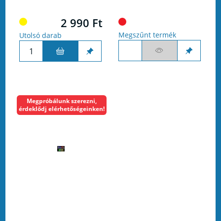
2 990 Ft
Megszűnt termék
Utolsó darab
Megpróbálunk szerezni,
érdeklődj elérhetőségeinken!