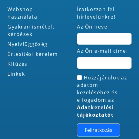
Webshop
Íratkozzon fel
használata
hírlevelünkre!
Gyakran ismételt
Az Ön neve:
kérdések
Nyelvfüggőség
Az Ön e-mail címe:
Értesítési kérelem
Kitűzés
Linkek
Hozzájárulok az
adatom
kezeléséhez és
elfogadom az
Adatkezelési
tájékoztatót
Feliratkozás