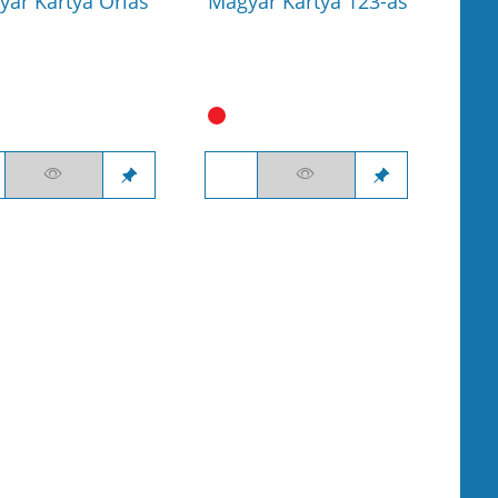
yar Kártya Óriás
Magyar Kártya 123-as