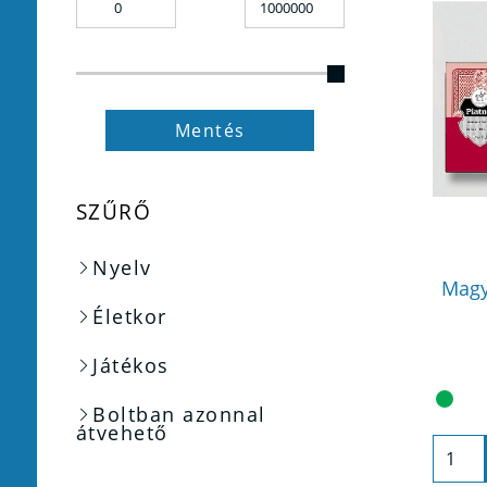
Mentés
SZŰRŐ
Nyelv
Magy
Életkor
Játékos
Boltban azonnal
átvehető