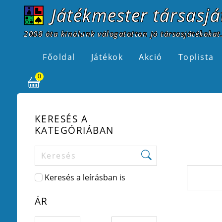
Játékmester társasjá
2008 óta kínálunk válogatottan jó társasjátékokat.
Főoldal
Játékok
Akció
Toplista
0
KERESÉS A
KATEGÓRIÁBAN
Keresés a leírásban is
ÁR