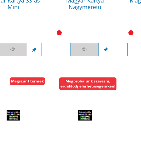
ar Kártya 33-as
Magyar Kártya
Mag
Mini
Nagyméretű
Megszűnt termék
Megpróbálunk szerezni,
érdeklődj elérhetőségeinken!