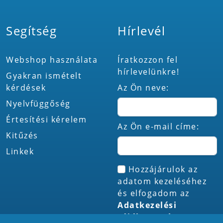
Segítség
Hírlevél
Webshop használata
Íratkozzon fel
hírlevelünkre!
Gyakran ismételt
kérdések
Az Ön neve:
Nyelvfüggőség
Értesítési kérelem
Az Ön e-mail címe:
Kitűzés
Linkek
Hozzájárulok az
adatom kezeléséhez
és elfogadom az
Adatkezelési
tájékoztatót