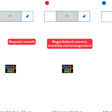
Megszűnt termék
Megpróbálunk szerezni,
érdeklődj elérhetőségeinken!