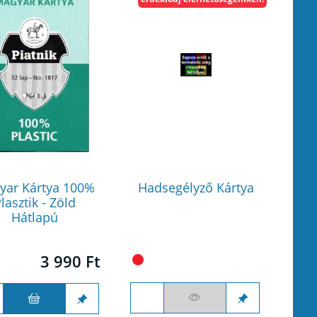
yar Kártya 100%
Hadsegélyző Kártya
lasztik - Zöld
Hátlapú
3 990 Ft