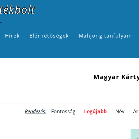
tékbolt
.
Hírek
Elérhetőségek
Mahjong tanfolyam
Magyar Kárt
Rendezés:
Fontosság
Legújabb
Név
Ár