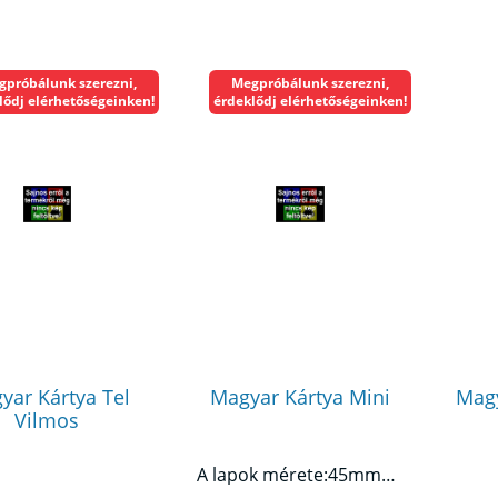
gpróbálunk szerezni,
Megpróbálunk szerezni,
lődj elérhetőségeinken!
érdeklődj elérhetőségeinken!
yar Kártya Tel
Magyar Kártya Mini
Magy
Vilmos
A lapok mérete:45mmx67mm