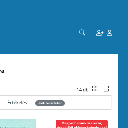
ya
14 db
Értékelés
Bolti készleten
Megpróbálunk szerezni,
érdeklődj elérhetőségeinken!