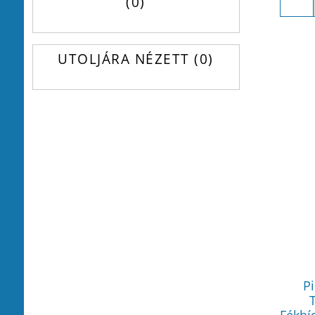
0
UTOLJÁRA NÉZETT
0
P
Fékhí