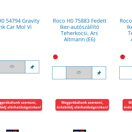
H0 54794 Gravity
Roco H0 75883 Fedett
Roco
nk Car Mol Vi
Iker-autószállító
Ik
Teherkocsi, Ars
T
Altmann (E6)
gpróbálunk szerezni,
Megpróbálunk szerezni,
M
lődj elérhetőségeinken!
érdeklődj elérhetőségeinken!
érde