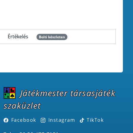
Értékelés
Bolti készleten
Játékmester társasjáték
szaküzlet
Facebook
Instagram
TikTok