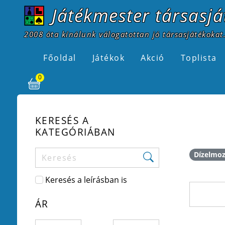
Játékmester társasjá
2008 óta kínálunk válogatottan jó társasjátékokat.
Főoldal
Játékok
Akció
Toplista
0
KERESÉS A
KATEGÓRIÁBAN
Dízelmo
Keresés a leírásban is
ÁR