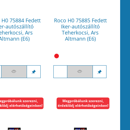
 H0 75884 Fedett
Roco H0 75885 Fedett
er-autószállító
Iker-autószállító
eherkocsi, Ars
Teherkocsi, Ars
Altmann (E6)
Altmann (E6)
egpróbálunk szerezni,
Megpróbálunk szerezni,
klődj elérhetőségeinken!
érdeklődj elérhetőségeinken!