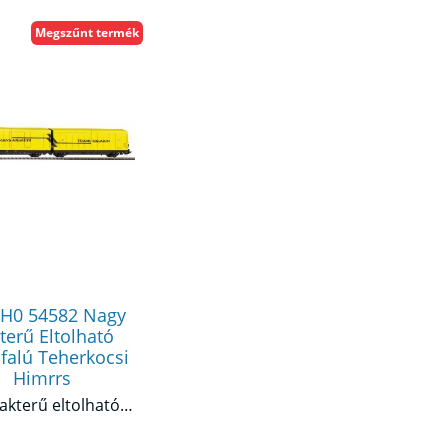
Megszűnt termék
 H0 54582 Nagy
terű Eltolható
falú Teherkocsi
Himrrs
Nagy rakterű eltolható oldalfalú teherkocsi Himrrs44, Transwaggon V