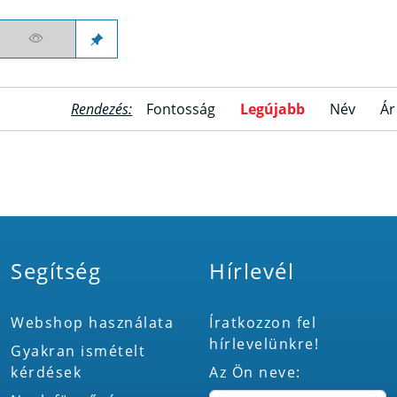
Rendezés:
Fontosság
Legújabb
Név
Ár
Segítség
Hírlevél
Webshop használata
Íratkozzon fel
hírlevelünkre!
Gyakran ismételt
kérdések
Az Ön neve: