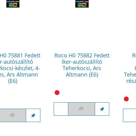
H0 75881 Fedett
Roco H0 75882 Fedett
R
r-autószállító
Iker-autószállító
kocsi-készlet, 4-
Teherkocsi, Ars
es, Ars Altmann
Altmann (E6)
Tehe
(E6)
rés