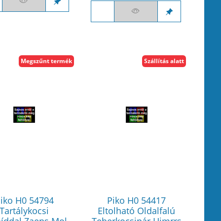
Megszűnt termék
Szállítás alatt
iko H0 54794
Piko H0 54417
Tartálykocsi
Eltolható Oldalfalú
íddal Zaens Mol
Teherkocsipár Himrrs