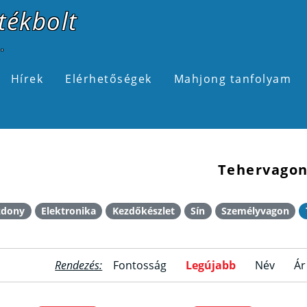
tékbolt
.
Hírek
Elérhetőségek
Mahjong tanfolyam
Tehervago
zdony
Elektronika
Kezdőkészlet
Sín
Személyvagon
Rendezés:
Fontosság
Legújabb
Név
Ár