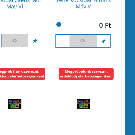
Máv Vi
Máv V
0 Ft
egpróbálunk szerezni,
Megpróbálunk szerezni,
klődj elérhetőségeinken!
érdeklődj elérhetőségeinken!