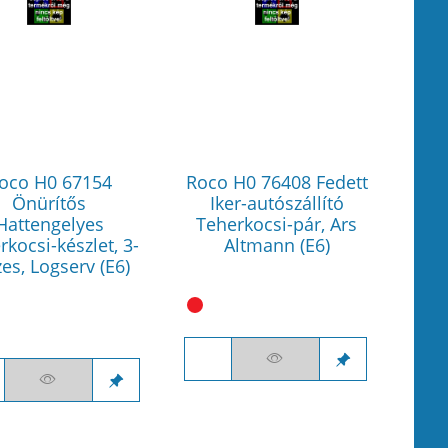
oco H0 67154
Roco H0 76408 Fedett
Önürítős
Iker-autószállító
Hattengelyes
Teherkocsi-pár, Ars
rkocsi-készlet, 3-
Altmann (E6)
zes, Logserv (E6)