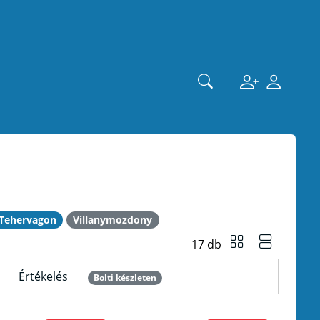
n
Tehervagon
Villanymozdony
17 db
Értékelés
Bolti készleten