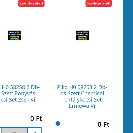
Szállítás alatt
Szállítás alatt
o H0 58258 2 Db-
Piko H0 58253 2 Db-
 Szett Ponyvás
os Szett Chemical
csi Set Zssk Vi
Tartálykocsi Set
Ermewa Vi
0 Ft
0 Ft