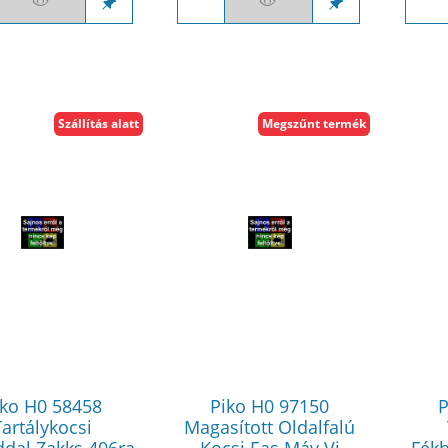
Szállítás alatt
Megszűnt termék
iko H0 58458
Piko H0 97150
P
Tartálykocsi
Magasított Oldalfalú
ddal Zakks 406ra
Kocsi Eas Máv Vi
Fékh