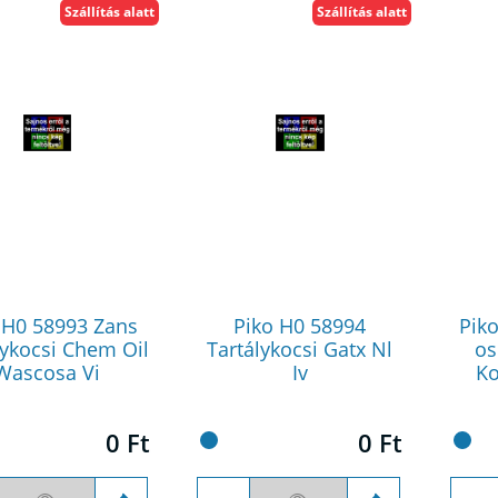
Szállítás alatt
Szállítás alatt
 H0 58993 Zans
Piko H0 58994
Pik
lykocsi Chem Oil
Tartálykocsi Gatx Nl
os
Wascosa Vi
Iv
Ko
0 Ft
0 Ft