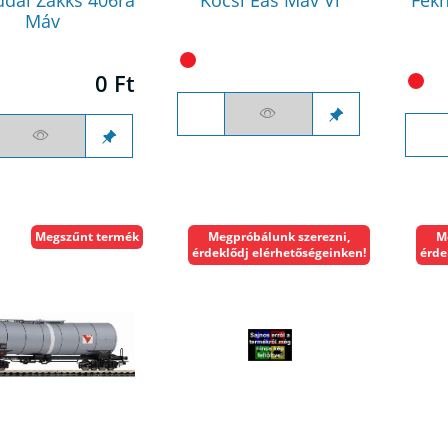
Máv
0 Ft
Megszűnt termék
Megpróbálunk szerezni,
M
érdeklődj elérhetőségeinken!
érde