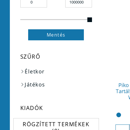
Mentés
SZŰRŐ
Életkor
Játékos
Piko
Tartá
KIADÓK
RÖGZÍTETT TERMÉKEK